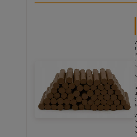
W
s
J
z
z
M
–
u
d
c
e
W
r
r
P