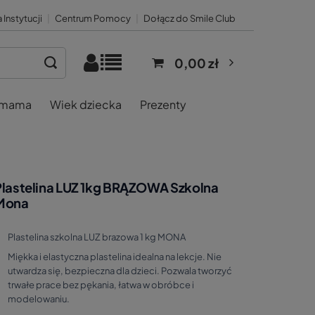
 Instytucji
|
Centrum Pomocy
|
Dołącz do Smile Club
0,00 zł
 mama
Wiek dziecka
Prezenty
Plastelina LUZ 1kg BRĄZOWA Szkolna
Mona
Plastelina szkolna LUZ brazowa 1 kg MONA
Miękka i elastyczna plastelina idealna na lekcje. Nie
utwardza się, bezpieczna dla dzieci. Pozwala tworzyć
trwałe prace bez pękania, łatwa w obróbce i
modelowaniu.