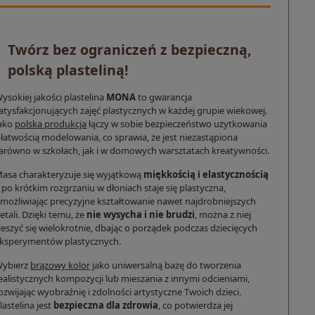
Twórz bez ograniczeń z bezpieczną,
polską plasteliną!
ysokiej jakości plastelina
MONA
to gwarancja
atysfakcjonujących zajęć plastycznych w każdej grupie wiekowej.
ako
polska produkcja
łączy w sobie bezpieczeństwo użytkowania
 łatwością modelowania, co sprawia, że jest niezastąpiona
arówno w szkołach, jak i w domowych warsztatach kreatywności.
asa charakteryzuje się wyjątkową
miękkością i elastycznością
 po krótkim rozgrzaniu w dłoniach staje się plastyczna,
możliwiając precyzyjne kształtowanie nawet najdrobniejszych
etali. Dzięki temu, że
nie wysycha i nie brudzi
, można z niej
ieszyć się wielokrotnie, dbając o porządek podczas dziecięcych
ksperymentów plastycznych.
ybierz
brązowy kolor
jako uniwersalną bazę do tworzenia
ealistycznych kompozycji lub mieszania z innymi odcieniami,
ozwijając wyobraźnię i zdolności artystyczne Twoich dzieci.
lastelina jest
bezpieczna dla zdrowia
, co potwierdza jej