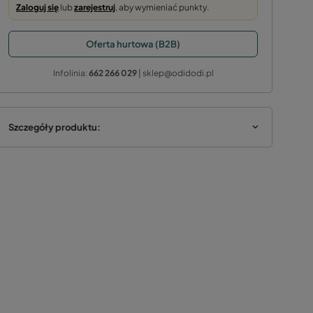
Zaloguj się
lub
zarejestruj
, aby wymieniać punkty.
Oferta hurtowa (B2B)
Infolinia:
662 266 029
| sklep@odidodi.pl
Szczegóły produktu: