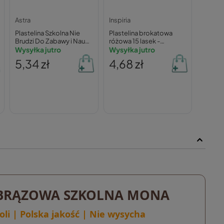
Astra
Inspiria
Plastelina Szkolna Nie
Plastelina brokatowa
Brudzi Do Zabawy i Nauki
różowa 15 lasek -
Modelowania 10kol. 3+
Wysyłka jutro
Schemat
Wysyłka jutro
Astra
5,34 zł
4,68 zł
G BRĄZOWA SZKOLNA MONA
oli | Polska jakość | Nie wysycha