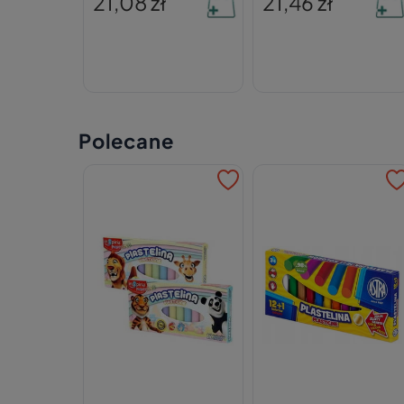
21,08 zł
21,46 zł
Polecane