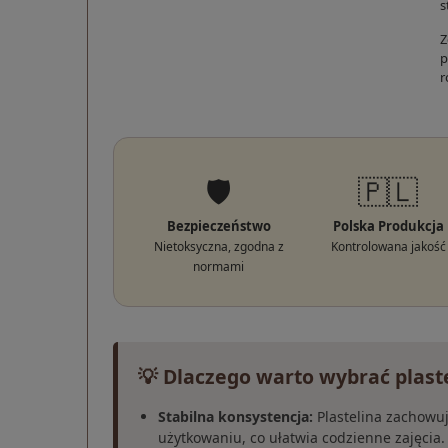
s
Z
p
r
🛡️
🇵🇱
Bezpieczeństwo
Polska Produkcja
Nietoksyczna, zgodna z
Kontrolowana jakość
normami
💡 Dlaczego warto wybrać plas
Stabilna konsystencja:
Plastelina zachowu
użytkowaniu, co ułatwia codzienne zajęcia.