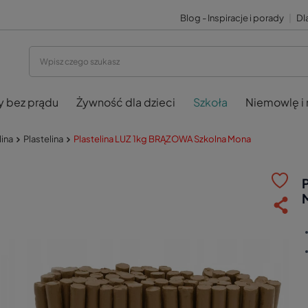
Blog - Inspiracje i porady
|
Dla
y bez prądu
Żywność dla dzieci
Szkoła
Niemowlę i
lina
Plastelina
Plastelina LUZ 1kg BRĄZOWA Szkolna Mona