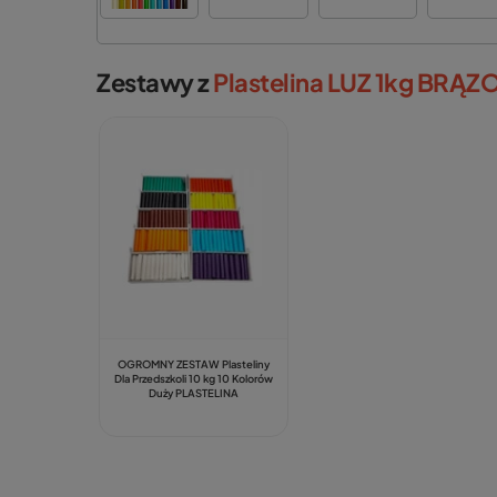
Zestawy z
Plastelina LUZ 1kg BRĄ
OGROMNY ZESTAW Plasteliny
Dla Przedszkoli 10 kg 10 Kolorów
Duży PLASTELINA