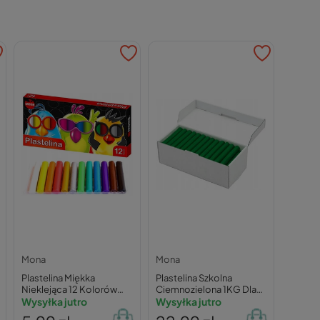
Mona
Mona
Plastelina Miękka
Plastelina Szkolna
Nieklejąca 12 Kolorów
Ciemnozielona 1KG Dla
Mona
Wysyłka jutro
Dzieci Plastyka Szkoła W
Wysyłka jutro
Pudełku