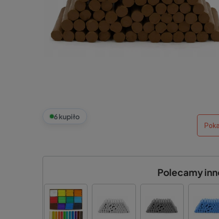
6 kupiło
Poka
Polecamy inne 