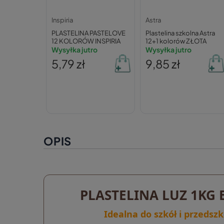
Inspiria
Astra
PLASTELINA PASTELOVE
Plastelina szkolna Astra
12 KOLORÓW INSPIRIA
12+1 kolorów ZŁOTA
Wysyłka jutro
Wysyłka jutro
5,79 zł
9,85 zł
OPIS
PLASTELINA LUZ 1K
Idealna do szkół i przedszk