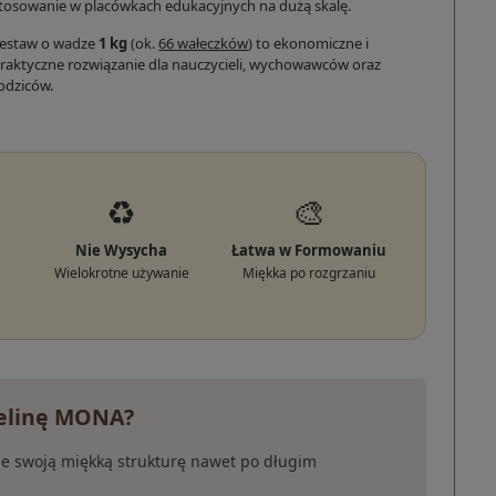
tosowanie w placówkach edukacyjnych na dużą skalę.
estaw o wadze
1 kg
(ok.
66 wałeczków
) to ekonomiczne i
raktyczne rozwiązanie dla nauczycieli, wychowawców oraz
odziców.
♻️
🎨
Nie Wysycha
Łatwa w Formowaniu
Wielokrotne używanie
Miękka po rozgrzaniu
telinę MONA?
je swoją miękką strukturę nawet po długim