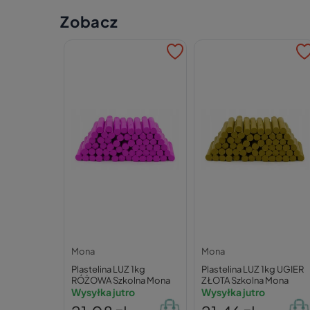
Zobacz
Mona
Mona
Plastelina LUZ 1kg
Plastelina LUZ 1kg UGIER
RÓŻOWA Szkolna Mona
ZŁOTA Szkolna Mona
Wysyłka jutro
Wysyłka jutro