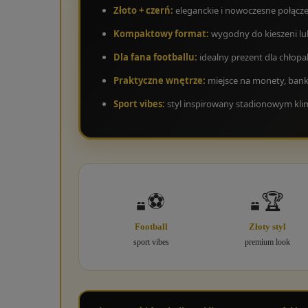
Złoto + czerń:
eleganckie i nowoczesne połącze
Kompaktowy format:
wygodny do kieszeni lu
Dla fana footballu:
idealny prezent dla chłopak
Praktyczne wnętrze:
miejsce na monety, bankn
Sport vibes:
styl inspirowany stadionowym kli
⚽
🏆
Football
Złoty styl
sport vibes
premium look