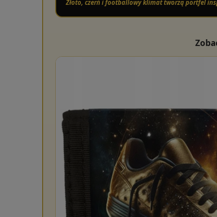
Złoto, czerń i footballowy klimat tworzą portfel 
Zoba