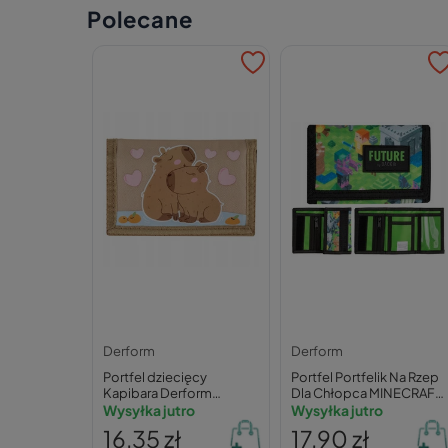
Polecane
Derform
Derform
Portfel dziecięcy
Portfel Portfelik Na Rzep
Kapibara Derform
Dla Chłopca MINECRAFT
0,045 kg
Wysyłka jutro
Fana Gry Pixele Derform
Wysyłka jutro
16,35 zł
17,90 zł