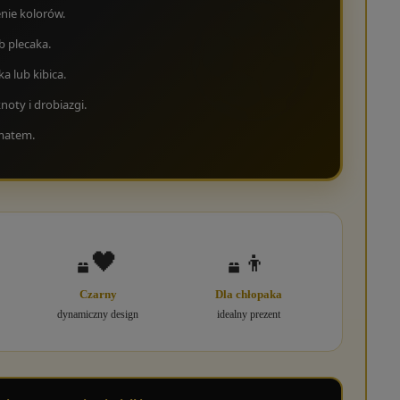
nie kolorów.
b plecaka.
a lub kibica.
oty i drobiazgi.
matem.
🖤
👦
Czarny
Dla chłopaka
dynamiczny design
idealny prezent