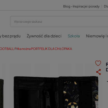
Blog - Inspiracje i porady
|
Dla
y bez prądu
Żywność dla dzieci
Szkoła
Niemowlę i
 FOOTBALL Piłka nożna PORTFELIK DLA CHŁOPAKA