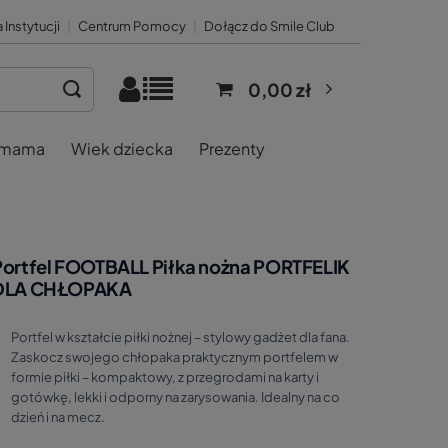
 Instytucji
|
Centrum Pomocy
|
Dołącz do Smile Club
0,00 zł
 mama
Wiek dziecka
Prezenty
Portfel FOOTBALL Piłka nożna PORTFELIK
DLA CHŁOPAKA
Portfel w kształcie piłki nożnej – stylowy gadżet dla fana.
Zaskocz swojego chłopaka praktycznym portfelem w
formie piłki – kompaktowy, z przegrodami na karty i
gotówkę, lekki i odporny na zarysowania. Idealny na co
dzień i na mecz.