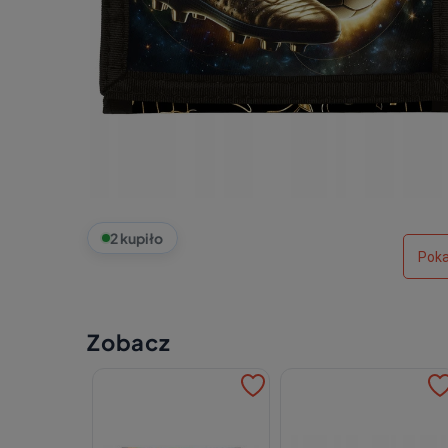
2 kupiło
Poka
Zobacz