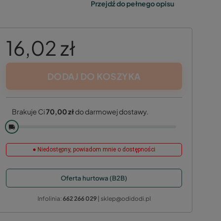
Przejdź do pełnego opisu
16,02 zł
DODAJ DO KOSZYKA
Brakuje Ci
70,00 zł
do darmowej dostawy.
🚚
● Niedostępny, powiadom mnie o dostępności
Oferta hurtowa (B2B)
Infolinia:
662 266 029
| sklep@odidodi.pl