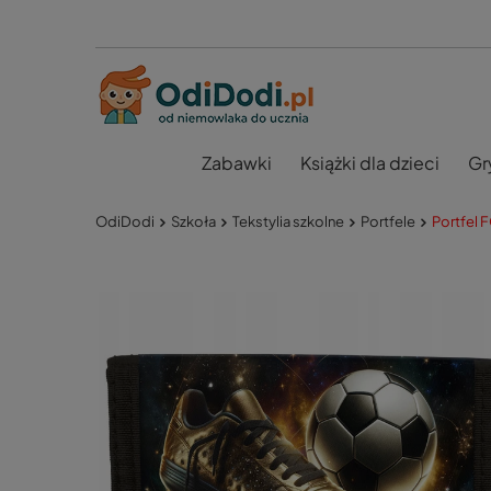
Zabawki
Książki dla dzieci
Gr
OdiDodi
Szkoła
Tekstylia szkolne
Portfele
Portfel