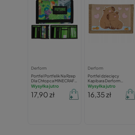
Derform
Derform
Portfel Portfelik Na Rzep
Portfel dziecięcy
Dla Chłopca MINECRAFT
Kapibara Derform
Fana Gry Pixele Derform
Wysyłka jutro
0,045 kg
Wysyłka jutro
17,90 zł
16,35 zł