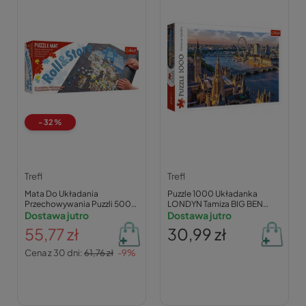
-32%
Trefl
Trefl
Mata Do Układania
Puzzle 1000 Układanka
Przechowywania Puzzli 500-
LONDYN Tamiza BIG BEN
3000 Elementów Trefl 60986
Dostawa jutro
Krajobraz Widok Miast 12+
Dostawa jutro
Trefl
55,77 zł
30,99 zł
Cena z 30 dni:
61,76 zł
-9%