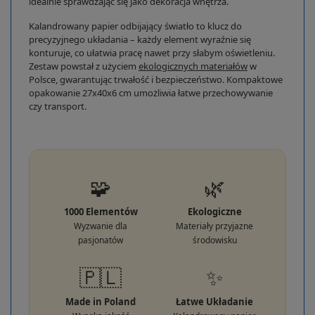
idealnie sprawdzając się jako dekoracja wnętrza.
Kalandrowany papier odbijający światło to klucz do
precyzyjnego układania – każdy element wyraźnie się
konturuje, co ułatwia pracę nawet przy słabym oświetleniu.
Zestaw powstał z użyciem
ekologicznych materiałów
w
Polsce, gwarantując trwałość i bezpieczeństwo. Kompaktowe
opakowanie 27x40x6 cm umożliwia łatwe przechowywanie
czy transport.
🧩
🌿
1000 Elementów
Ekologiczne
Wyzwanie dla
Materiały przyjazne
pasjonatów
środowisku
🇵🇱
✨
Made in Poland
Łatwe Układanie