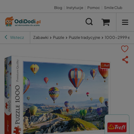
Blog
|
Instytucje
|
Pomoc
|
Smile Club
Wstecz
Zabawki
Puzzle
Puzzle tradycyjne
1000-2999 el