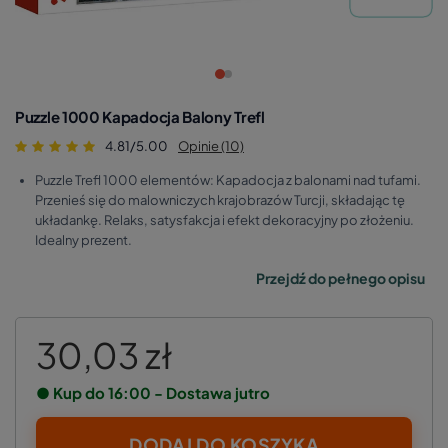
Puzzle 1000 Kapadocja Balony Trefl
4.81/5.00
Opinie (10)
Puzzle Trefl 1000 elementów: Kapadocja z balonami nad tufami.
Przenieś się do malowniczych krajobrazów Turcji, składając tę
układankę. Relaks, satysfakcja i efekt dekoracyjny po złożeniu.
Idealny prezent.
Przejdź do pełnego opisu
30,03 zł
● Kup do 16:00 - Dostawa jutro
DODAJ DO KOSZYKA