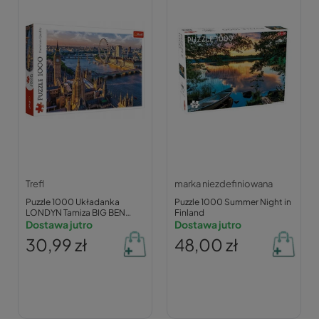
Trefl
marka niezdefiniowana
Puzzle 1000 Układanka
Puzzle 1000 Summer Night in
LONDYN Tamiza BIG BEN
Finland
Krajobraz Widok Miast 12+
Dostawa jutro
Dostawa jutro
Trefl
30,99 zł
48,00 zł