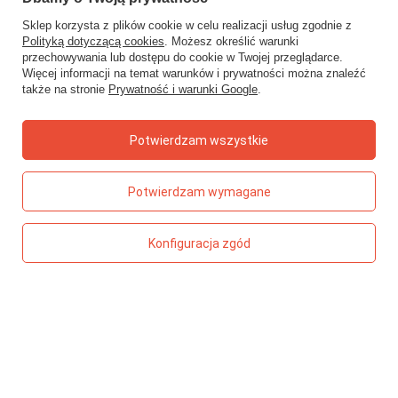
Zamówienia
Sklep korzysta z plików cookie w celu realizacji usług zgodnie z
Polityką dotyczącą cookies
. Możesz określić warunki
Status zamówienia
przechowywania lub dostępu do cookie w Twojej przeglądarce.
Więcej informacji na temat warunków i prywatności można znaleźć
Śledzenie przesyłki
także na stronie
Prywatność i warunki Google
.
Chcę zareklamować produkt
Chcę zwrócić produkt
Potwierdzam wszystkie
Chcę wymienić towar
Potwierdzam wymagane
Kontakt
Konfiguracja zgód
Konto
Regulaminy