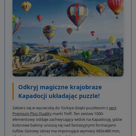
Odkryj magiczne krajobraze
Kapadocji układając puzzle!
Zabierz się w wycieczkę do Türkiye dzięki puzzlesom z
serii
Premium Plus Quality
marki Trefl. Ten zestaw 1000-
elementowy oddaje zachwycający widok na Kapadocję, gdzie
kolorowe balony unoszą się nad fantazyjnymi formacjami
tufów. Gotowy obraz ma imponujące wymiary 683x480 mm,