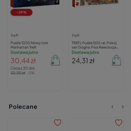
-29%
Trefl
Trefl
Puzzle 1000 Nowy Jork
TREFL Puzzle 500-el. Pokój
Manhattan Trefl
van Gogha: Psia Rewolucja
Dostawa jutro
37539
Dostawa jutro
30,44 zł
24,31 zł
Cena z 30 dni:
32,30 zł
-5%
Polecane