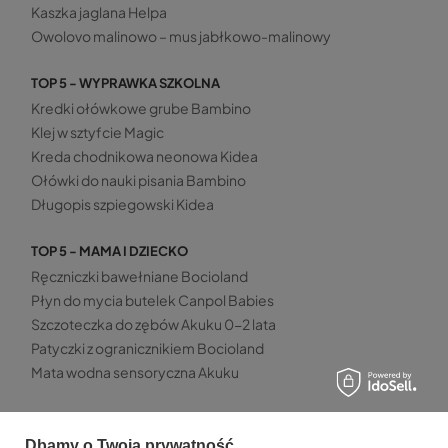
Kaszka jaglana Helpa
Owolovo malinowo – mus jabłkowo-malinowy
TOP 5 - WYPRAWKA SZKOLNA
Kredki ołówkowe grube Bambino
Klej w sztyfcie Magic
Kreda chodnikowa neonowa Kidea
Ołówki do nauki pisania Bambino
Długopis szpiegowski Kidea
TOP 5 - MAMA I DZIECKO
Ręczniczki bawełniane Bocioland
Płyn do mycia butelek Canpol Babies
Szczoteczka do zębów Akuku 0-2 lata
Patyczki z ogranicznikiem Bocioland
Mata wodna sensoryczna Akuku
Dbamy o Twoją prywatność