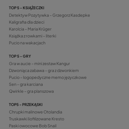
TOP 5 - KSIĄŻECZKI
Detektyw Pozytywka – Grzegorz Kasdepke
Kaligrafia dla dzieci
Karolcia – Maria Krüger
Książka z rowkami – literki
Pucio na wakacjach
TOP 5 - GRY
Gra w aucie – mini zestaw Kangur
Dzwoniąca zabawa – gra z dzwonkiem
Pucio – logopedyczne memo języczkowe
Sen – gra karciana
Qwirkle – gra planszowa
TOP5 - PRZEKĄSKI
Chrupki malinowe Otolandia
Truskawki liofilizowane Kresto
Paski owocowe Bob Snail