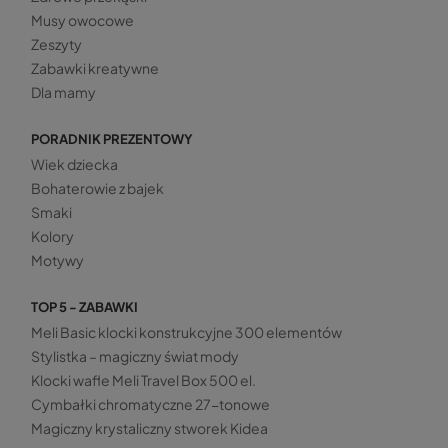
Musy owocowe
Zeszyty
Zabawki kreatywne
Dla mamy
PORADNIK PREZENTOWY
Wiek dziecka
Bohaterowie z bajek
Smaki
Kolory
Motywy
TOP 5 - ZABAWKI
Meli Basic klocki konstrukcyjne 300 elementów
Stylistka – magiczny świat mody
Klocki wafle Meli Travel Box 500 el.
Cymbałki chromatyczne 27-tonowe
Magiczny krystaliczny stworek Kidea