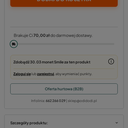
Brakuje Ci
70,00 zł
do darmowej dostawy.
🚚
Zdobądź
30.03 monet
Smile za ten produkt
Zaloguj się
lub
zarejestruj
, aby wymieniać punkty.
Oferta hurtowa (B2B)
Infolinia:
662 266 029
| sklep@odidodi.pl
Szczegóły produktu: