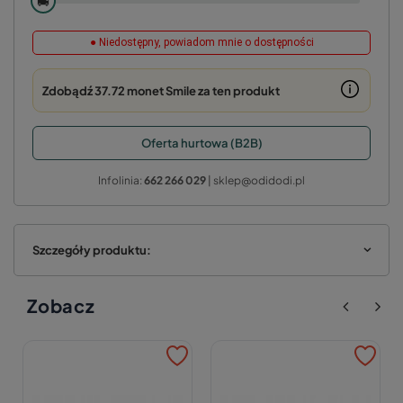
🚚
● Niedostępny, powiadom mnie o dostępności
Zdobądź
37.72 monet
Smile za ten produkt
Oferta hurtowa (B2B)
Infolinia:
662 266 029
| sklep@odidodi.pl
Szczegóły produktu:
Zobacz