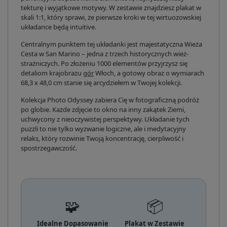
tekturę i wyjątkowe motywy. W zestawie znajdziesz plakat w
skali 1:1, który sprawi, że pierwsze kroki w tej wirtuozowskiej
układance będą intuitive.
Centralnym punktem tej układanki jest majestatyczna Wieża
Cesta w San Marino – jedna z trzech historycznych wież-
strażniczych. Po złożeniu 1000 elementów przyjrzysz się
detaliom krajobrazu
gór
Włoch, a gotowy obraz o wymiarach
68,3 x 48,0 cm stanie się arcydziełem w Twojej kolekcji.
Kolekcja Photo Odyssey zabiera Cię w fotograficzną podróż
po globie. Każde zdjęcie to okno na inny zakątek Ziemi,
uchwycony z nieoczywistej perspektywy. Układanie tych
puzzli to nie tylko wyzwanie logiczne, ale i medytacyjny
relaks, który rozwinie Twoją koncentrację, cierpliwość i
spostrzegawczość.
🧩
📦
Idealne Dopasowanie
Plakat w Zestawie