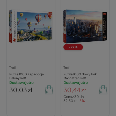
-29%
Trefl
Trefl
Puzzle 1000 Kapadocja
Puzzle 1000 Nowy Jork
Balony Trefl
Manhattan Trefl
Dostawa jutro
Dostawa jutro
30,03 zł
30,44 zł
Cena z 30 dni:
32,30 zł
-5%