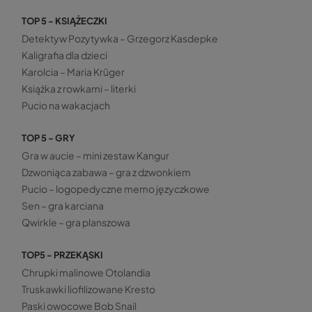
TOP 5 - KSIĄŻECZKI
Detektyw Pozytywka – Grzegorz Kasdepke
Kaligrafia dla dzieci
Karolcia – Maria Krüger
Książka z rowkami – literki
Pucio na wakacjach
TOP 5 - GRY
Gra w aucie – mini zestaw Kangur
Dzwoniąca zabawa – gra z dzwonkiem
Pucio – logopedyczne memo języczkowe
Sen – gra karciana
Qwirkle – gra planszowa
TOP5 - PRZEKĄSKI
Chrupki malinowe Otolandia
Truskawki liofilizowane Kresto
Paski owocowe Bob Snail