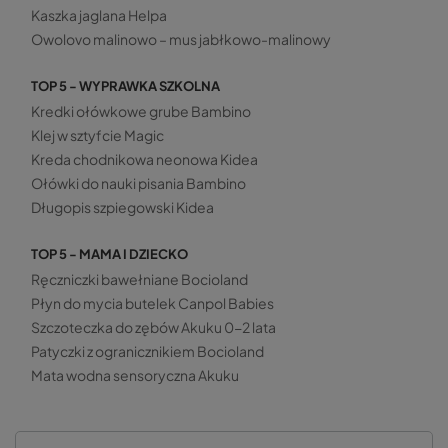
Kaszka jaglana Helpa
Owolovo malinowo – mus jabłkowo-malinowy
TOP 5 - WYPRAWKA SZKOLNA
Kredki ołówkowe grube Bambino
Klej w sztyfcie Magic
Kreda chodnikowa neonowa Kidea
Ołówki do nauki pisania Bambino
Długopis szpiegowski Kidea
TOP 5 - MAMA I DZIECKO
Ręczniczki bawełniane Bocioland
Płyn do mycia butelek Canpol Babies
Szczoteczka do zębów Akuku 0-2 lata
Patyczki z ogranicznikiem Bocioland
Mata wodna sensoryczna Akuku