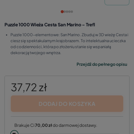
Puzzle 1000 Wieża Cesta San Marino – Trefl
Puzzle 1000-elementowe: San Marino. Zbuduj w 3D wieżę Cesta i
ciesz się spektakularnym krajobrazem. To intelektualna ucieczka
od codzienności, która po złożeniu stanie się wspaniałą
dekoracją twojego wnętrza.
Przejdź do pełnego opisu
37,72 zł
DODAJ DO KOSZYKA
Brakuje Ci
70,00 zł
do darmowej dostawy.