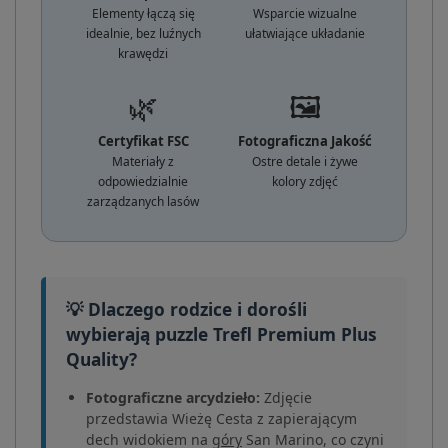
Elementy łączą się
Wsparcie wizualne
idealnie, bez luźnych
ułatwiające układanie
krawędzi
🌿
🖼️
Certyfikat FSC
Fotograficzna Jakość
Materiały z
Ostre detale i żywe
odpowiedzialnie
kolory zdjęć
zarządzanych lasów
💡 Dlaczego rodzice i dorośli
wybierają puzzle Trefl Premium Plus
Quality?
Fotograficzne arcydzieło:
Zdjęcie
przedstawia Wieżę Cesta z zapierającym
dech widokiem na
góry
San Marino, co czyni