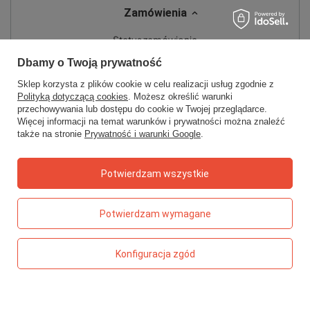
Zamówienia
Status zamówienia
Śledzenie przesyłki
Dbamy o Twoją prywatność
Sklep korzysta z plików cookie w celu realizacji usług zgodnie z
Chcę zareklamować produkt
Polityką dotyczącą cookies
. Możesz określić warunki
Chcę zwrócić produkt
przechowywania lub dostępu do cookie w Twojej przeglądarce.
Więcej informacji na temat warunków i prywatności można znaleźć
Chcę wymienić towar
także na stronie
Prywatność i warunki Google
.
Kontakt
Potwierdzam wszystkie
Konto
Potwierdzam wymagane
Regulaminy
Konfiguracja zgód