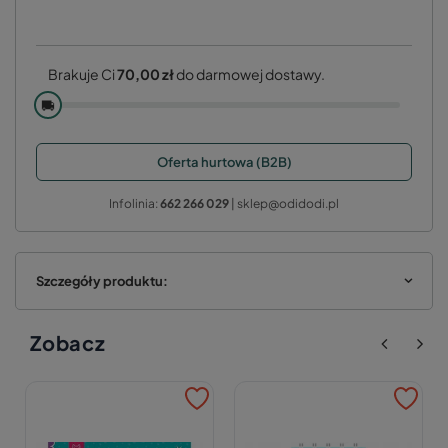
Brakuje Ci
70,00 zł
do darmowej dostawy.
🚚
Oferta hurtowa (B2B)
Infolinia:
662 266 029
| sklep@odidodi.pl
Szczegóły produktu:
Zobacz