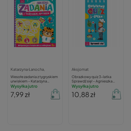
Katarzyna Łanocha,
Aksjomat
Wesołe zadania z tygryskiem
Obrazkowy quiz 3-latka
urwiskiem – Katarzyna
Sprawdź się! – Agnieszka
Łanocha
Wysyłka jutro
Bator
Wysyłka jutro
7,99 zł
10,88 zł