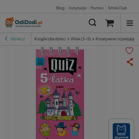
Blog
|
Instytucje
|
Pomoc
|
Smile Club
Wstecz
Książki dla dzieci
Wiek (3-5)
Kreatywne i rozwijające