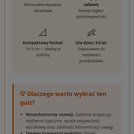
zabawę
Różnorodne wyzwania
obrazkowe
Rozwija logikę i
spostrzegawczość
📐
👶
Kompaktowy format
Dla dzieci 3-6 lat
7x15 cm — idealny w
Dopasowane do
podróży
możliwości
przedszkolaka
💡 Dlaczego warto wybrać ten
quiz?
Wszechstronny rozwój:
Zadania angażują
myślenie logiczne, spostrzegawczość
wzrokową oraz zdolność koncentracji uwagi.
Idealny towarzysz podróży:
Dzięki