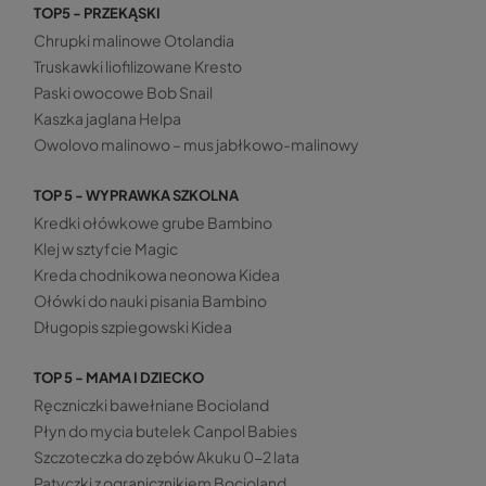
TOP5 - PRZEKĄSKI
Chrupki malinowe Otolandia
Truskawki liofilizowane Kresto
Paski owocowe Bob Snail
Kaszka jaglana Helpa
Owolovo malinowo – mus jabłkowo-malinowy
TOP 5 - WYPRAWKA SZKOLNA
Kredki ołówkowe grube Bambino
Klej w sztyfcie Magic
Kreda chodnikowa neonowa Kidea
Ołówki do nauki pisania Bambino
Długopis szpiegowski Kidea
TOP 5 - MAMA I DZIECKO
Ręczniczki bawełniane Bocioland
Płyn do mycia butelek Canpol Babies
Szczoteczka do zębów Akuku 0-2 lata
Patyczki z ogranicznikiem Bocioland