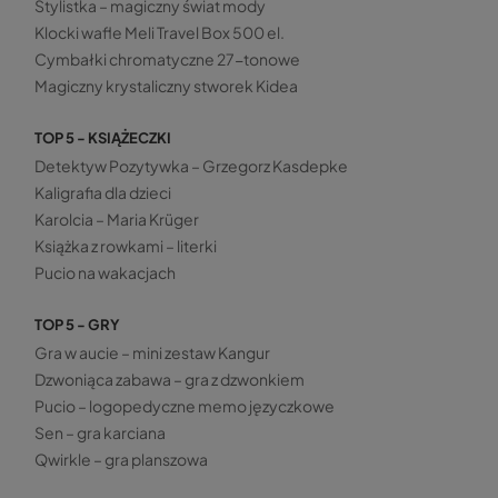
Stylistka – magiczny świat mody
Klocki wafle Meli Travel Box 500 el.
Cymbałki chromatyczne 27-tonowe
Magiczny krystaliczny stworek Kidea
TOP 5 - KSIĄŻECZKI
Detektyw Pozytywka – Grzegorz Kasdepke
Kaligrafia dla dzieci
Karolcia – Maria Krüger
Książka z rowkami – literki
Pucio na wakacjach
TOP 5 - GRY
Gra w aucie – mini zestaw Kangur
Dzwoniąca zabawa – gra z dzwonkiem
Pucio – logopedyczne memo języczkowe
Sen – gra karciana
Qwirkle – gra planszowa