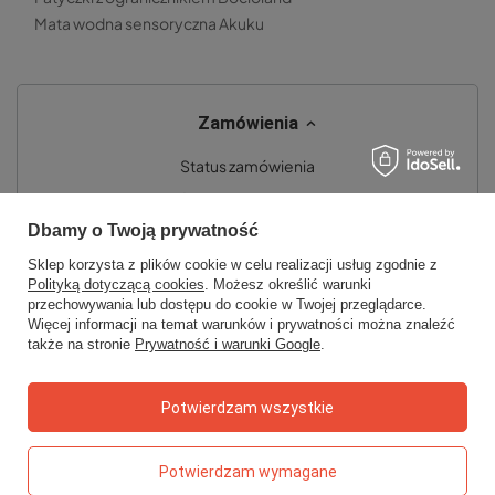
Mata wodna sensoryczna Akuku
Zamówienia
Status zamówienia
Śledzenie przesyłki
Dbamy o Twoją prywatność
Chcę zareklamować produkt
Sklep korzysta z plików cookie w celu realizacji usług zgodnie z
Chcę zwrócić produkt
Polityką dotyczącą cookies
. Możesz określić warunki
przechowywania lub dostępu do cookie w Twojej przeglądarce.
Chcę wymienić towar
Więcej informacji na temat warunków i prywatności można znaleźć
także na stronie
Prywatność i warunki Google
.
Kontakt
Potwierdzam wszystkie
Konto
Potwierdzam wymagane
Regulaminy