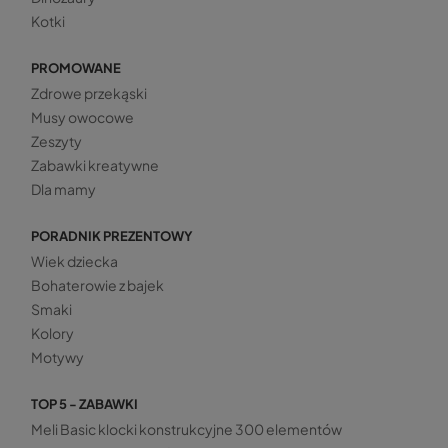
Kotki
PROMOWANE
Zdrowe przekąski
Musy owocowe
Zeszyty
Zabawki kreatywne
Dla mamy
PORADNIK PREZENTOWY
Wiek dziecka
Bohaterowie z bajek
Smaki
Kolory
Motywy
TOP 5 - ZABAWKI
Meli Basic klocki konstrukcyjne 300 elementów