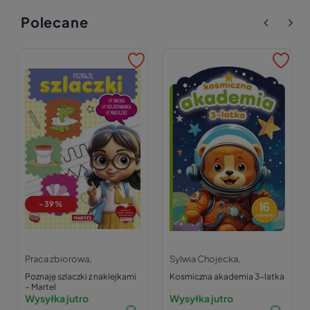
Polecane
-39%
Praca zbiorowa,
Sylwia Chojecka,
Poznaję szlaczki z naklejkami
Kosmiczna akademia 3-latka
– Martel
Wysyłka jutro
Wysyłka jutro