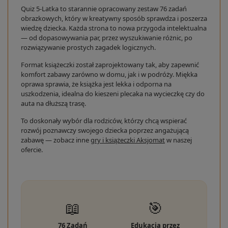
Quiz 5-Latka to starannie opracowany zestaw 76 zadań
obrazkowych, który w kreatywny sposób sprawdza i poszerza
wiedzę dziecka. Każda strona to nowa przygoda intelektualna
— od dopasowywania par, przez wyszukiwanie różnic, po
rozwiązywanie prostych zagadek logicznych.
Format książeczki został zaprojektowany tak, aby zapewnić
komfort zabawy zarówno w domu, jak i w podróży. Miękka
oprawa sprawia, że książka jest lekka i odporna na
uszkodzenia, idealna do kieszeni plecaka na wycieczkę czy do
auta na dłuższą trasę.
To doskonały wybór dla rodziców, którzy chcą wspierać
rozwój poznawczy swojego dziecka poprzez angażującą
zabawę — zobacz inne
gry i książeczki Aksjomat
w naszej
ofercie.
📖
🎯
76 Zadań
Edukacja przez