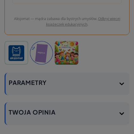
Aksjomat — mądra zabawa dla bystrych umysłów.
Odkryj więcej
książeczek edukacyjnych
.
PARAMETRY
TWOJA OPINIA