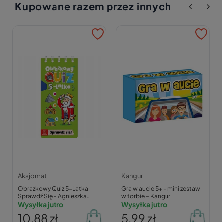
Kupowane razem przez innych
Aksjomat
Kangur
Obrazkowy Quiz 5-Latka
Gra w aucie 5+ – mini zestaw
Sprawdź Się – Agnieszka
w torbie – Kangur
Bator
Wysyłka jutro
Wysyłka jutro
10,88 zł
5,99 zł