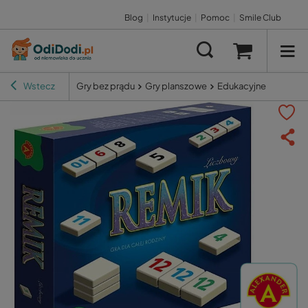
Blog
|
Instytucje
|
Pomoc
|
Smile Club
Wstecz
Gry bez prądu
Gry planszowe
Edukacyjne