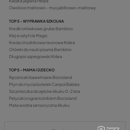
Kaszka jaglana Helpa
Owolovo malinowo – mus jabłkowo-malinowy
TOP 5 - WYPRAWKA SZKOLNA
Kredki ołówkowe grube Bambino
Klej w sztyfcie Magic
Kreda chodnikowa neonowa Kidea
Ołówki do nauki pisania Bambino
Długopis szpiegowski Kidea
TOP 5 - MAMA I DZIECKO
Ręczniczki bawełniane Bocioland
Płyn do mycia butelek Canpol Babies
Szczoteczka do zębów Akuku 0-2 lata
Patyczki z ogranicznikiem Bocioland
Mata wodna sensoryczna Akuku