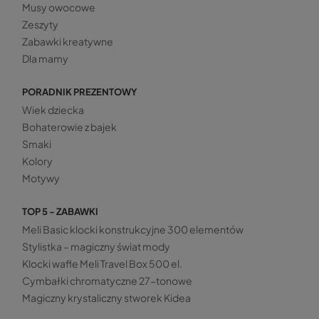
Musy owocowe
Zeszyty
Zabawki kreatywne
Dla mamy
PORADNIK PREZENTOWY
Wiek dziecka
Bohaterowie z bajek
Smaki
Kolory
Motywy
TOP 5 - ZABAWKI
Meli Basic klocki konstrukcyjne 300 elementów
Stylistka – magiczny świat mody
Klocki wafle Meli Travel Box 500 el.
Cymbałki chromatyczne 27-tonowe
Magiczny krystaliczny stworek Kidea