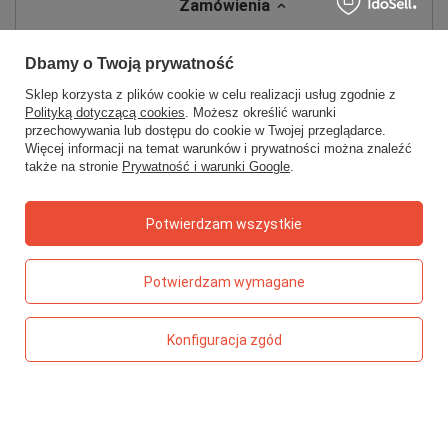
Zamówienia
Status zamówienia
Dbamy o Twoją prywatność
Śledzenie przesyłki
Sklep korzysta z plików cookie w celu realizacji usług zgodnie z
Chcę zareklamować produkt
Polityką dotyczącą cookies
. Możesz określić warunki
przechowywania lub dostępu do cookie w Twojej przeglądarce.
Chcę zwrócić produkt
Więcej informacji na temat warunków i prywatności można znaleźć
także na stronie
Prywatność i warunki Google
.
Chcę wymienić towar
Kontakt
Potwierdzam wszystkie
Konto
Potwierdzam wymagane
Regulaminy
Konfiguracja zgód