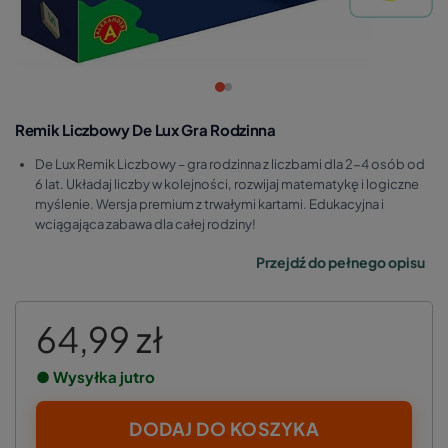
Remik Liczbowy De Lux Gra Rodzinna
De Lux Remik Liczbowy – gra rodzinna z liczbami dla 2-4 osób od
6 lat. Układaj liczby w kolejności, rozwijaj matematykę i logiczne
myślenie. Wersja premium z trwałymi kartami. Edukacyjna i
wciągająca zabawa dla całej rodziny!
Przejdź do pełnego opisu
64,99 zł
● Wysyłka jutro
DODAJ DO KOSZYKA