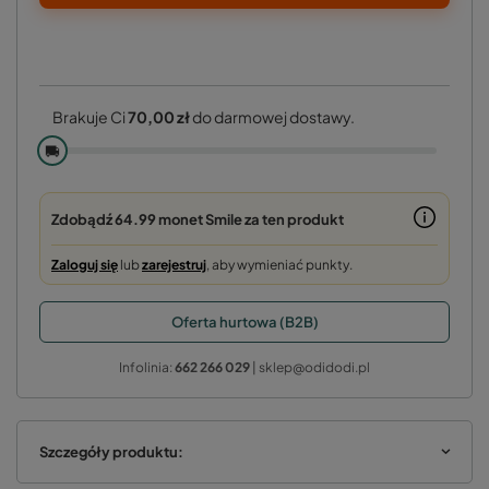
Brakuje Ci
70,00 zł
do darmowej dostawy.
🚚
Zdobądź
64.99 monet
Smile za ten produkt
Zaloguj się
lub
zarejestruj
, aby wymieniać punkty.
Oferta hurtowa (B2B)
Infolinia:
662 266 029
| sklep@odidodi.pl
Szczegóły produktu: