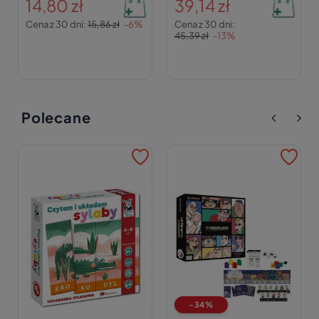
14,80 zł
39,14 zł
Cena z 30 dni:
15,86 zł
-6%
Cena z 30 dni:
45,39 zł
-13%
Polecane
-34%