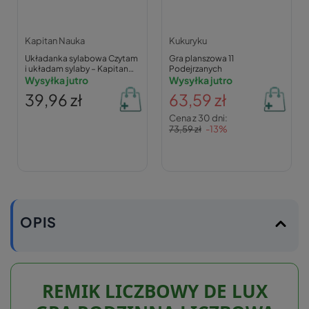
Kapitan Nauka
Kukuryku
Układanka sylabowa Czytam
Gra planszowa 11
i układam sylaby – Kapitan
Podejrzanych
Nauka
Wysyłka jutro
Wysyłka jutro
39,96 zł
63,59 zł
Cena z 30 dni:
73,59 zł
-13%
OPIS
REMIK LICZBOWY DE LUX