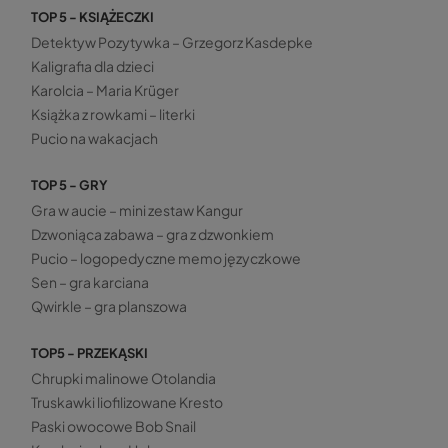
TOP 5 - KSIĄŻECZKI
Detektyw Pozytywka – Grzegorz Kasdepke
Kaligrafia dla dzieci
Karolcia – Maria Krüger
Książka z rowkami – literki
Pucio na wakacjach
TOP 5 - GRY
Gra w aucie – mini zestaw Kangur
Dzwoniąca zabawa – gra z dzwonkiem
Pucio – logopedyczne memo języczkowe
Sen – gra karciana
Qwirkle – gra planszowa
TOP5 - PRZEKĄSKI
Chrupki malinowe Otolandia
Truskawki liofilizowane Kresto
Paski owocowe Bob Snail