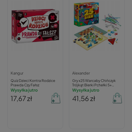
Kangur
Alexander
Quiz Dzieci Kontra Rodzice
Gry x25 Warcaby Chińczyk
Prawda Czy Fałsz
Trójkąt Bierki Pchełki 5+
Wysyłka jutro
Alexander 0157
Wysyłka jutro
17,67 zł
41,56 zł