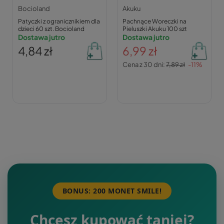
Bocioland
Akuku
Patyczki z ogranicznikiem dla
Pachnące Woreczki na
dzieci 60 szt. Bocioland
Pieluszki Akuku 100 szt
Dostawa jutro
Dostawa jutro
4,84 zł
6,99 zł
Cena z 30 dni:
7,89 zł
-11%
BONUS: 200 MONET SMILE!
Chcesz kupować taniej?