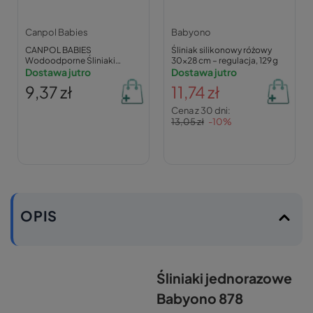
Canpol Babies
Babyono
CANPOL BABIES
Śliniak silikonowy różowy
Wodoodporne Śliniaki
30×28 cm – regulacja, 129 g
Jednorazowe z Kieszonką 10
Dostawa jutro
Dostawa jutro
szt. 1/800
9,37 zł
11,74 zł
Cena z 30 dni:
13,05 zł
-10%
OPIS
Śliniaki jednorazowe
Babyono 878