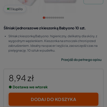
11 kupiło
Śliniaki jednorazowe z kieszonką Babyono 10 szt.
Słiniak z kieszonką Babyono: higieniczny, delikatny dla skóry, z
wygodnym węzienkiem. Kieszonka na smoczek chroni przed
zabrudzeniem. Idealny na spacer i wyjścia, zaoszczędź czas na
pielęgnację. 10 sztuk w pudełku.
Przejdź do pełnego opisu
8,94 zł
● Dostawa we wtorek
DODAJ DO KOSZYKA