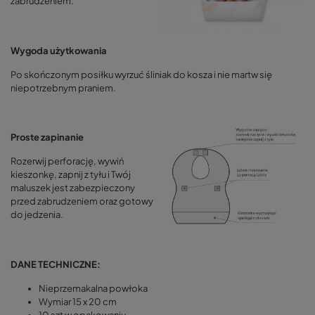
zabrudzeniem.
Wygoda użytkowania
Po skończonym posiłku wyrzuć śliniak do kosza i nie martw się
niepotrzebnym praniem.
Proste zapinanie
Rozerwij perforację, wywiń
kieszonkę, zapnij z tyłu i Twój
maluszek jest zabezpieczony
przed zabrudzeniem oraz gotowy
do jedzenia.
DANE TECHNICZNE:
Nieprzemakalna powłoka
Wymiar 15 x 20 cm
10 szt w opakowaniu