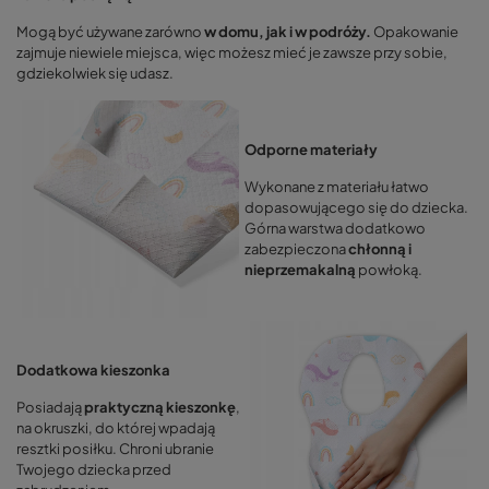
Mogą być używane zarówno
w domu, jak i w podróży.
Opakowanie
zajmuje niewiele miejsca, więc możesz mieć je zawsze przy sobie,
gdziekolwiek się udasz.
Odporne materiały
Wykonane z materiału łatwo
dopasowującego się do dziecka.
Górna warstwa dodatkowo
zabezpieczona
chłonną i
nieprzemakalną
powłoką.
Dodatkowa kieszonka
Posiadają
praktyczną kieszonkę
,
na okruszki, do której wpadają
resztki posiłku. Chroni ubranie
Twojego dziecka przed