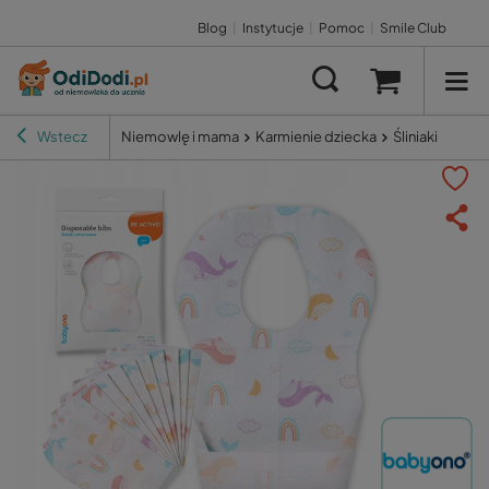
Blog
|
Instytucje
|
Pomoc
|
Smile Club
Wstecz
Niemowlę i mama
Karmienie dziecka
Śliniaki