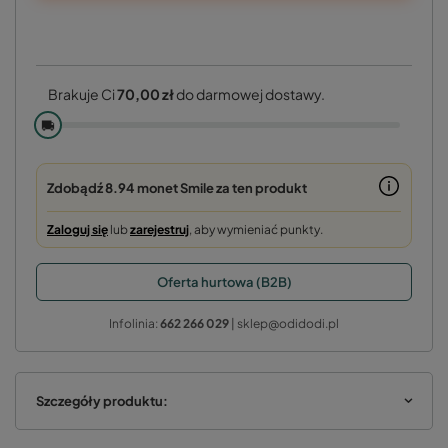
Brakuje Ci
70,00 zł
do darmowej dostawy.
🚚
Zdobądź
8.94 monet
Smile za ten produkt
Zaloguj się
lub
zarejestruj
, aby wymieniać punkty.
Oferta hurtowa (B2B)
Infolinia:
662 266 029
| sklep@odidodi.pl
Szczegóły produktu: