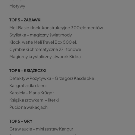
Motywy
TOP 5 - ZABAWKI
Meli Basic klocki konstrukcyjne 300 elementów
Stylistka – magiczny świat mody
Klocki wafle Meli Travel Box 500 el.
Cymbałki chromatyczne 27-tonowe
Magiczny krystaliczny stworek Kidea
TOP 5 - KSIĄŻECZKI
Detektyw Pozytywka – Grzegorz Kasdepke
Kaligrafia dla dzieci
Karolcia – Maria Krüger
Książka z rowkami – literki
Pucio na wakacjach
TOP 5 - GRY
Gra w aucie – mini zestaw Kangur