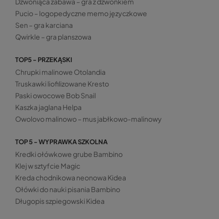
Dzwoniąca zabawa – gra z dzwonkiem
Pucio – logopedyczne memo języczkowe
Sen – gra karciana
Qwirkle – gra planszowa
TOP5 - PRZEKĄSKI
Chrupki malinowe Otolandia
Truskawki liofilizowane Kresto
Paski owocowe Bob Snail
Kaszka jaglana Helpa
Owolovo malinowo – mus jabłkowo-malinowy
TOP 5 - WYPRAWKA SZKOLNA
Kredki ołówkowe grube Bambino
Klej w sztyfcie Magic
Kreda chodnikowa neonowa Kidea
Ołówki do nauki pisania Bambino
Długopis szpiegowski Kidea