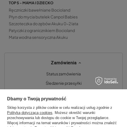
TOP 5 - MAMA I DZIECKO
Ręczniczki bawełniane Bocioland
Płyn do mycia butelek Canpol Babies
Szczoteczka do zębów Akuku 0-2 lata
Patyczki z ogranicznikiem Bocioland
Mata wodna sensoryczna Akuku
Zamówienia
Status zamówienia
Śledzenie przesyłki
Chcę zareklamować produkt
Dbamy o Twoją prywatność
Chcę zwrócić produkt
Sklep korzysta z plików cookie w celu realizacji usług zgodnie z
Chcę wymienić towar
Polityką dotyczącą cookies
. Możesz określić warunki
przechowywania lub dostępu do cookie w Twojej przeglądarce.
Kontakt
Więcej informacji na temat warunków i prywatności można znaleźć