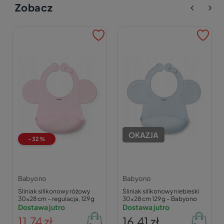
Zobacz
OKAZJA
-32%
Babyono
Babyono
Śliniak silikonowy różowy
Śliniak silikonowy niebieski
30×28 cm – regulacja, 129 g
30×28 cm 129 g – Babyono
Dostawa jutro
Dostawa jutro
11,74 zł
16,41 zł