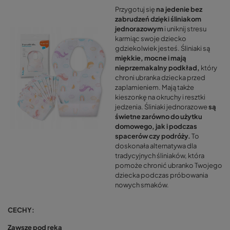
Przygotuj się
na jedenie bez
zabrudzeń dzięki śliniakom
jednorazowym
i uniknij stresu
karmiąc swoje dziecko
gdziekolwiek jesteś. Śliniaki są
miękkie, mocne i mają
nieprzemakalny podkład,
który
chroni ubranka dziecka przed
zaplamieniem. Mają także
kieszonkę na okruchy i resztki
jedzenia. Śliniaki jednorazowe
są
świetne zarówno do użytku
domowego, jak i podczas
spacerów czy podróży.
To
doskonała alternatywa dla
tradycyjnych śliniaków, która
pomoże chronić ubranko Twojego
dziecka podczas próbowania
nowych smaków.
CECHY:
Zawsze pod ręką