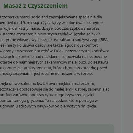
Masaż z Czyszczeniem
zczoteczka marki
Bocioland
zaprojektowana specjalnie dla
iemowląt od 3. miesiąca życia łączy w sobie dwa niezbędne
unkcje: delikatny masaż dziąseł podczas ząbkowania oraz
kuteczne czyszczenie pierwszych ząbków i języka. Miękkie,
lastyczne włosie z wysokiej jakości silikonu spożywczego (BPA
ree) nie tylko usuwa osady, ale także łagodzi dyskomfort
wiązany z wyrastaniem zębów. Dzięki przezroczystej końcówce
asz pełną kontrolę nad naciskiem, co pozwala na bezpieczne
otarcie do najmniejszych zakamarków małej buzi. Do zestawu
ołączone jest praktyczne etui, które chroni szczoteczkę przed
anieczyszczeniami i jest idealne do noszenia w torbie.
zięki uniwersalnemu kształtowi i miękkim materiałom,
zczoteczka dostosowuje się do małej jamki ustnej, zapewniając
omfort zarówno podczas rytualnego czyszczenia, jak i
pontanicznego gryzienia. To narzędzie, które pomaga w
udowaniu zdrowych nawyków od pierwszych dni życia.