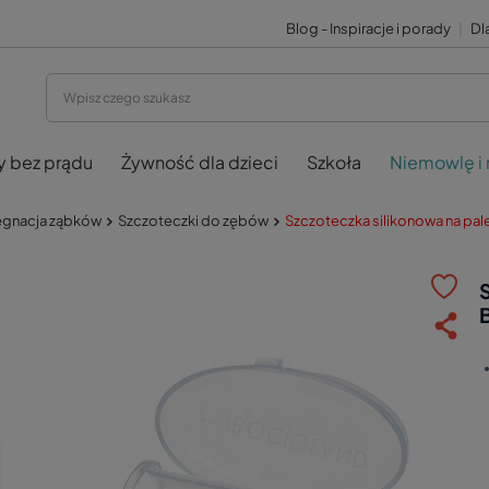
Blog - Inspiracje i porady
|
Dla
y bez prądu
Żywność dla dzieci
Szkoła
Niemowlę i
ęgnacja ząbków
Szczoteczki do zębów
Szczoteczka silikonowa na pa