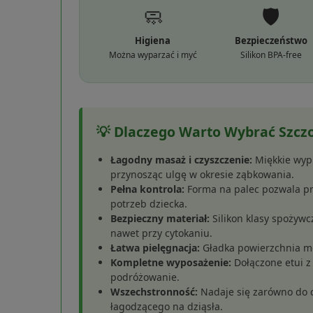
🧼
🛡️
Higiena
Bezpieczeństwo
Można wyparzać i myć
Silikon BPA-free
💡 Dlaczego Warto Wybrać Szcz
Łagodny masaż i czyszczenie:
Miękkie wypu
przynosząc ulgę w okresie ząbkowania.
Pełna kontrola:
Forma na palec pozwala pre
potrzeb dziecka.
Bezpieczny materiał:
Silikon klasy spożyw
nawet przy cytokaniu.
Łatwa pielęgnacja:
Gładka powierzchnia mo
Kompletne wyposażenie:
Dołączone etui z 
podróżowanie.
Wszechstronność:
Nadaje się zarówno do co
łagodzącego na dziąsła.