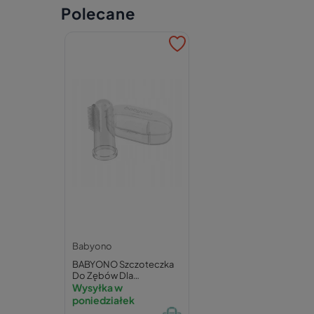
Polecane
Babyono
BABYONO Szczoteczka
Do Zębów Dla
Niemowląt Na Palec 0M+
Wysyłka w
723/01
poniedziałek