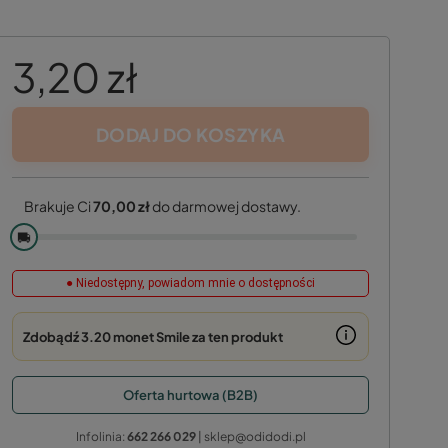
3,20 zł
DODAJ DO KOSZYKA
Brakuje Ci
70,00 zł
do darmowej dostawy.
🚚
● Niedostępny, powiadom mnie o dostępności
Zdobądź
3.20 monet
Smile za ten produkt
Oferta hurtowa (B2B)
Infolinia:
662 266 029
| sklep@odidodi.pl