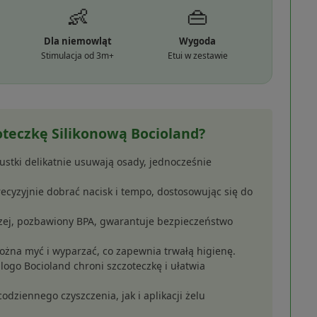
👶
👜
Dla niemowląt
Wygoda
Stimulacja od 3m+
Etui w zestawie
oteczkę Silikonową Bocioland?
stki delikatnie usuwają osady, jednocześnie
cyzyjnie dobrać nacisk i tempo, dostosowując się do
czej, pozbawiony BPA, gwarantuje bezpieczeństwo
żna myć i wyparzać, co zapewnia trwałą higienę.
logo Bocioland chroni szczoteczkę i ułatwia
dziennego czyszczenia, jak i aplikacji żelu