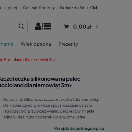
 Instytucji
|
Centrum Pomocy
|
Dołącz do Smile Club
0,00 zł
 mama
Wiek dziecka
Prezenty
lec Bocioland dla niemowląt 3m+
Szczoteczka silikonowa na palec
Bocioland dla niemowląt 3m+
Bocioland: Silikonowa szczoteczka 2w1 dla niemowląt.
Delikatnie czyści pierwsze zęby i masażuje dziąsła,
łagodząc ból przy przezywaniu. Bezpieczny, miękki
silikon, idealny na początek higieny jamy ustnej.
Przejdź do pełnego opisu