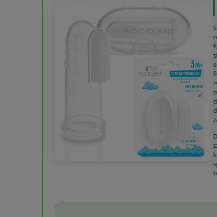
S
n
f
s
e
f
z
m
d
d
z
D
s
k
s
b