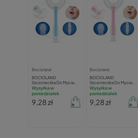
Bocioland
Bocioland
BOCIOLAND
BOCIOLAND
Szczoteczka Do Mycia
Szczoteczka Do Mycia
Zębów Dla Dzieci
Wysyłka w
Zębów Dla Dzieci
Wysyłka w
Silikonowa w Kształcie U
Silikonowa w Kształcie U
poniedziałek
poniedziałek
9,28 zł
9,28 zł