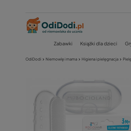
Zabawki
Książki dla dzieci
Gr
OdiDodi
Niemowlę i mama
Higiena i pielęgnacja
Piel