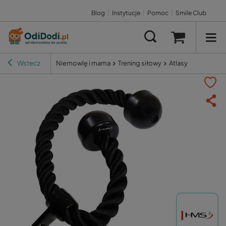
Blog
|
Instytucje
|
Pomoc
|
Smile Club
Wstecz
Niemowlę i mama
Trening siłowy
Atlasy