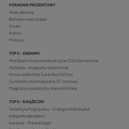
PORADNIK PREZENTOWY
Wiek dziecka
Bohaterowie z bajek
Smaki
Kolory
Motywy
TOP 5 - ZABAWKI
Meli Basic klocki konstrukcyjne 300 elementów
Stylistka – magiczny świat mody
Klocki wafle Meli Travel Box 500 el.
Cymbałki chromatyczne 27-tonowe
Magiczny krystaliczny stworek Kidea
TOP 5 - KSIĄŻECZKI
Detektyw Pozytywka – Grzegorz Kasdepke
Kaligrafia dla dzieci
Karolcia – Maria Krüger