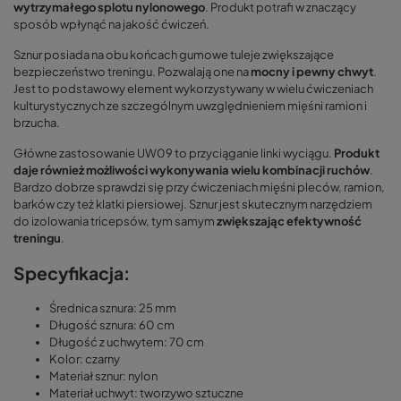
wytrzymałego splotu nylonowego
. Produkt potrafi w znaczący
sposób wpłynąć na jakość ćwiczeń.
Sznur posiada na obu końcach gumowe tuleje zwiększające
bezpieczeństwo treningu. Pozwalają one na
mocny i pewny chwyt
.
Jest to podstawowy element wykorzystywany w wielu ćwiczeniach
kulturystycznych ze szczególnym uwzględnieniem mięśni ramion i
brzucha.
Główne zastosowanie UW09 to przyciąganie linki wyciągu.
Produkt
daje również możliwości wykonywania wielu kombinacji ruchów
.
Bardzo dobrze sprawdzi się przy ćwiczeniach mięśni pleców, ramion,
barków czy też klatki piersiowej. Sznur jest skutecznym narzędziem
do izolowania tricepsów, tym samym
zwiększając efektywność
treningu
.
Specyfikacja:
Średnica sznura: 25 mm
Długość sznura: 60 cm
Długość z uchwytem: 70 cm
Kolor: czarny
Materiał sznur: nylon
Materiał uchwyt: tworzywo sztuczne