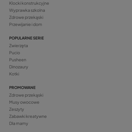
Klocki konstrukcyjne
Wyprawka szkolna
Zdrowe przekąski
Przewijanie i dom
POPULARNE SERIE
Zwierzęta
Pucio
Pusheen
Dinozaury
Kotki
PROMOWANE
Zdrowe przekąski
Musy owocowe
Zeszyty
Zabawki kreatywne
Dla mamy