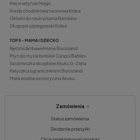
Klej w sztyfcie Magic
Kreda chodnikowa neonowa Kidea
Ołówki do nauki pisania Bambino
Długopis szpiegowski Kidea
TOP 5 - MAMA I DZIECKO
Ręczniczki bawełniane Bocioland
Płyn do mycia butelek Canpol Babies
Szczoteczka do zębów Akuku 0-2 lata
Patyczki z ogranicznikiem Bocioland
Mata wodna sensoryczna Akuku
Zamówienia
Status zamówienia
Śledzenie przesyłki
Chcę zareklamować produkt