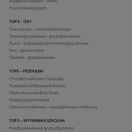
Książka z rowkami – literki
Pucio na wakacjach
TOP 5 - GRY
Gra w aucie – mini zestaw Kangur
Dzwoniąca zabawa – gra z dzwonkiem
Pucio – logopedyczne memo języczkowe
Sen – gra karciana
Qwirkle – gra planszowa
TOP5 - PRZEKĄSKI
Chrupki malinowe Otolandia
Truskawki liofilizowane Kresto
Paski owocowe Bob Snail
Kaszka jaglana Helpa
Owolovo malinowo – mus jabłkowo-malinowy
TOP 5 - WYPRAWKA SZKOLNA
Kredki ołówkowe grube Bambino