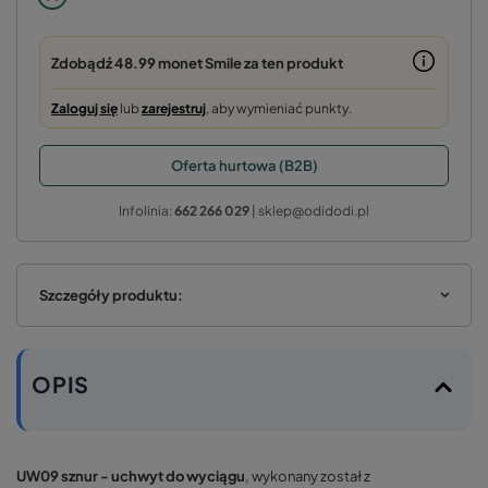
Zdobądź
48.99 monet
Smile za ten produkt
Zaloguj się
lub
zarejestruj
, aby wymieniać punkty.
Oferta hurtowa (B2B)
Infolinia:
662 266 029
| sklep@odidodi.pl
Szczegóły produktu:
OPIS
UW09 sznur - uchwyt do wyciągu
, wykonany został z