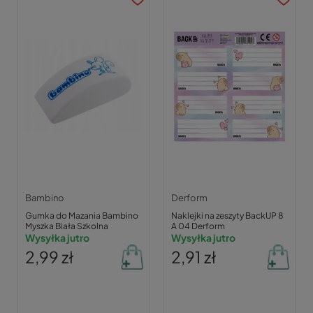
Bambino
Derform
Gumka do Mazania Bambino
Naklejki na zeszyty BackUP 8
Myszka Biała Szkolna
A 04 Derform
Wysyłka jutro
Wysyłka jutro
2,99 zł
2,91 zł