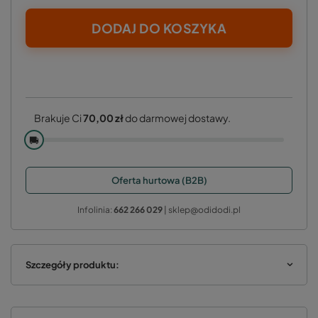
DODAJ DO KOSZYKA
Brakuje Ci
70,00 zł
do darmowej dostawy.
🚚
Oferta hurtowa (B2B)
Infolinia:
662 266 029
| sklep@odidodi.pl
Szczegóły produktu: