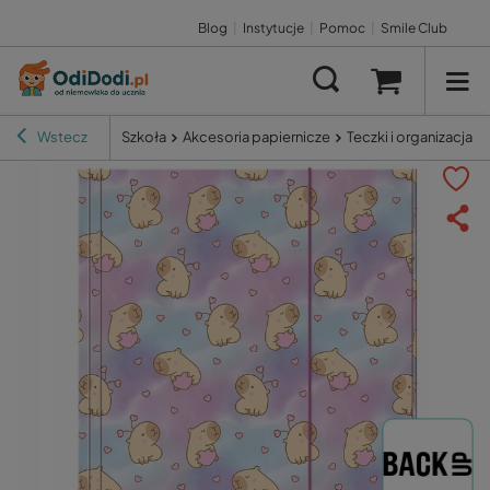
Blog
|
Instytucje
|
Pomoc
|
Smile Club
Wstecz
Szkoła
Akcesoria papiernicze
Teczki i organizacja