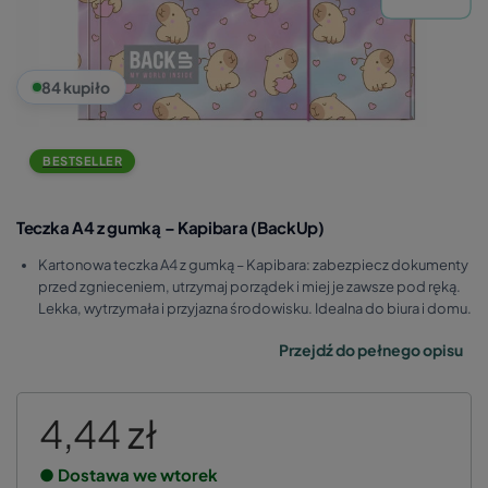
84 kupiło
BESTSELLER
Teczka A4 z gumką – Kapibara (BackUp)
Kartonowa teczka A4 z gumką – Kapibara: zabezpiecz dokumenty
przed zgnieceniem, utrzymaj porządek i miej je zawsze pod ręką.
Lekka, wytrzymała i przyjazna środowisku. Idealna do biura i domu.
Przejdź do pełnego opisu
4,44 zł
● Dostawa we wtorek