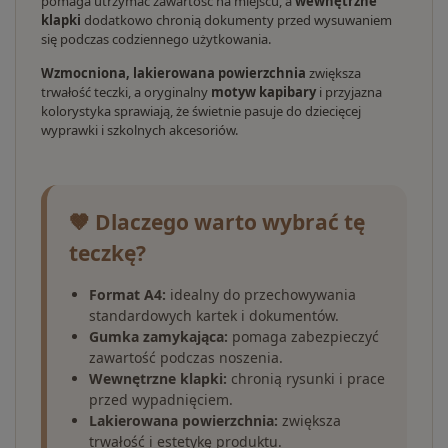
pomaga utrzymać zawartość na miejscu, a
wewnętrzne
klapki
dodatkowo chronią dokumenty przed wysuwaniem
się podczas codziennego użytkowania.
Wzmocniona, lakierowana powierzchnia
zwiększa
trwałość teczki, a oryginalny
motyw kapibary
i przyjazna
kolorystyka sprawiają, że świetnie pasuje do dziecięcej
wyprawki i szkolnych akcesoriów.
🤎 Dlaczego warto wybrać tę
teczkę?
Format A4:
idealny do przechowywania
standardowych kartek i dokumentów.
Gumka zamykająca:
pomaga zabezpieczyć
zawartość podczas noszenia.
Wewnętrzne klapki:
chronią rysunki i prace
przed wypadnięciem.
Lakierowana powierzchnia:
zwiększa
trwałość i estetykę produktu.