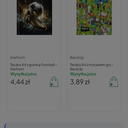
Derform
BackUp
Teczka A4 z gumką Football –
Teczka A4 z motywem gry –
Derform
BackUp
Wysyłka jutro
Wysyłka jutro
4,44 zł
3,89 zł