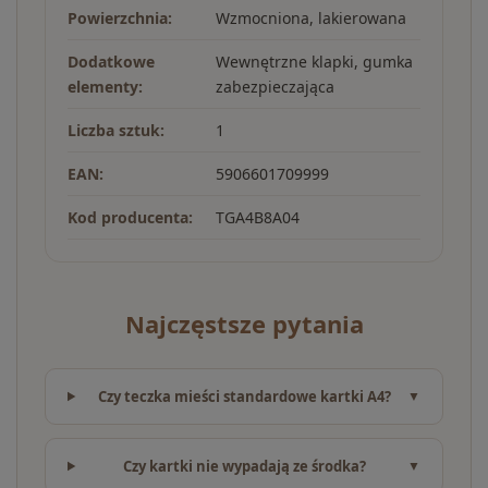
Powierzchnia:
Wzmocniona, lakierowana
Dodatkowe
Wewnętrzne klapki, gumka
elementy:
zabezpieczająca
Liczba sztuk:
1
EAN:
5906601709999
Kod producenta:
TGA4B8A04
Najczęstsze pytania
Czy teczka mieści standardowe kartki A4?
Czy kartki nie wypadają ze środka?