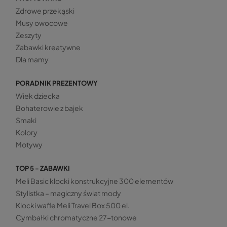
Zdrowe przekąski
Musy owocowe
Zeszyty
Zabawki kreatywne
Dla mamy
PORADNIK PREZENTOWY
Wiek dziecka
Bohaterowie z bajek
Smaki
Kolory
Motywy
TOP 5 - ZABAWKI
Meli Basic klocki konstrukcyjne 300 elementów
Stylistka – magiczny świat mody
Klocki wafle Meli Travel Box 500 el.
Cymbałki chromatyczne 27-tonowe