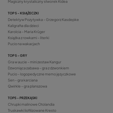
Magiczny krystaliczny stworek Kidea
TOP 5 - KSIĄŻECZKI
Detektyw Pozytywka – Grzegorz Kasdepke
Kaligrafia dla dzieci
Karolcia – Maria Krüger
Książka z rowkami – literki
Pucio na wakacjach
TOP 5 - GRY
Gra w aucie – mini zestaw Kangur
Dzwoniąca zabawa – gra z dzwonkiem
Pucio – logopedyczne memo języczkowe
Sen – gra karciana
Qwirkle – gra planszowa
TOP5 - PRZEKĄSKI
Chrupki malinowe Otolandia
Truskawki liofilizowane Kresto