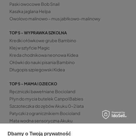
Paski owocowe Bob Snail
Kaszka jaglana Helpa
Owolovo malinowo – mus jabłkowo-malinowy
TOP 5 - WYPRAWKA SZKOLNA
Kredki ołówkowe grube Bambino
Klej w sztyfcie Magic
Kreda chodnikowa neonowa Kidea
Ołówki do nauki pisania Bambino
Długopis szpiegowski Kidea
TOP 5 - MAMA I DZIECKO
Ręczniczki bawełniane Bocioland
Płyn do mycia butelek Canpol Babies
Szczoteczka do zębów Akuku 0-2 lata
Patyczki z ogranicznikiem Bocioland
Mata wodna sensoryczna Akuku
Dbamy o Twoją prywatność