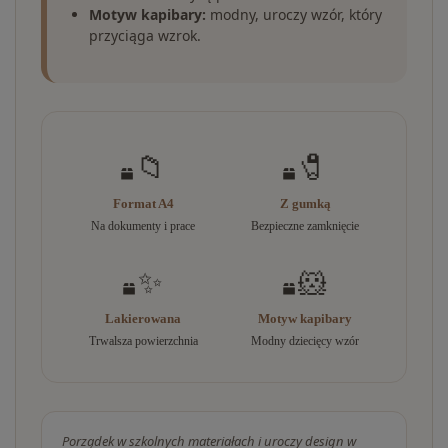
Motyw kapibary:
modny, uroczy wzór, który
przyciąga wzrok.
📁
🧷
Format A4
Z gumką
Na dokumenty i prace
Bezpieczne zamknięcie
✨
🐹
Lakierowana
Motyw kapibary
Trwalsza powierzchnia
Modny dziecięcy wzór
Porządek w szkolnych materiałach i uroczy design w