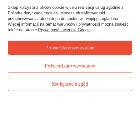
Sklep korzysta z plików cookie w celu realizacji usług zgodnie z
Zamówienia
Polityką dotyczącą cookies
. Możesz określić warunki
przechowywania lub dostępu do cookie w Twojej przeglądarce.
Status zamówienia
Więcej informacji na temat warunków i prywatności można znaleźć
także na stronie
Prywatność i warunki Google
.
Śledzenie przesyłki
Chcę zareklamować produkt
Potwierdzam wszystkie
Chcę zwrócić produkt
Chcę wymienić towar
Potwierdzam wymagane
Kontakt
Konfiguracja zgód
Konto
Regulaminy