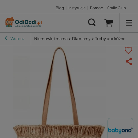
Blog
|
Instytucje
|
Pomoc
|
Smile Club
Wstecz
Niemowlę i mama
Dla mamy
Torby podróżne