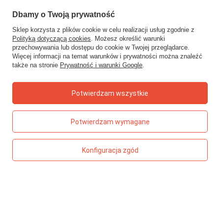
Status zamówienia
Dbamy o Twoją prywatność
Śledzenie przesyłki
Sklep korzysta z plików cookie w celu realizacji usług zgodnie z
Chcę zareklamować produkt
Polityką dotyczącą cookies
. Możesz określić warunki
przechowywania lub dostępu do cookie w Twojej przeglądarce.
Chcę zwrócić produkt
Więcej informacji na temat warunków i prywatności można znaleźć
także na stronie
Prywatność i warunki Google
.
Chcę wymienić towar
Kontakt
Potwierdzam wszystkie
Konto
Potwierdzam wymagane
Regulaminy
Konfiguracja zgód