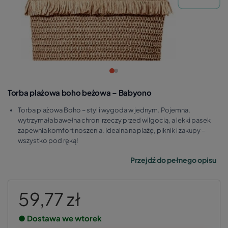
Torba plażowa boho beżowa – Babyono
Torba plażowa Boho – styl i wygoda w jednym. Pojemna,
wytrzymała bawełna chroni rzeczy przed wilgocią, a lekki pasek
zapewnia komfort noszenia. Idealna na plażę, piknik i zakupy –
wszystko pod ręką!
Przejdź do pełnego opisu
59,77 zł
● Dostawa we wtorek