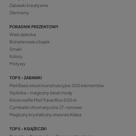
Zabawki kreatywne
Dla mamy
PORADNIK PREZENTOWY
Wiek dziecka
Bohaterowie z bajek
Smaki
Kolory
Motywy
TOP 5 - ZABAWKI
Meli Basic klocki konstrukcyjne 300 elementów
Stylistka – magiczny świat mody
Klocki wafle Meli Travel Box 500 el.
Cymbałki chromatyczne 27-tonowe
Magiczny krystaliczny stworek Kidea
TOP 5 - KSIĄŻECZKI