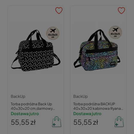
BackUp
BackUp
Torba podróżna Back Up
Torba podróżna BACKUP
40×30×20 cm,darmowy
40x30x20 kabinowa Ryanair
bagaż podręczny Ryanair
Dostawa jutro
Wizz Air panterka fiolet
Dostawa jutro
WizzAir
55,55 zł
55,55 zł