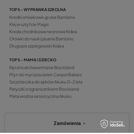
TOP 5 - WYPRAWKA SZKOLNA
Kredki ołówkowe grube Bambino
Klej w sztyfcie Magic
Kreda chodnikowa neonowa Kidea
Ołówki do nauki pisania Bambino
Długopis szpiegowski Kidea
TOP 5 - MAMA I DZIECKO
Ręczniczki bawełniane Bocioland
Płyn do mycia butelek Canpol Babies
Szczoteczka do zębów Akuku 0-2 lata
Patyczki z ogranicznikiem Bocioland
Mata wodna sensoryczna Akuku
Zamówienia