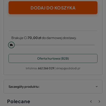
DODAJ DO KOSZYKA
Brakuje Ci
70,00 zł
do darmowej dostawy.
🚚
Oferta hurtowa (B2B)
Infolinia:
662 266 029
| sklep@odidodi.pl
Szczegóły produktu:
Polecane