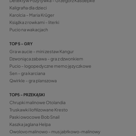
Detektyw Pozytywka – Grzegorz Kasdepke
Kaligrafia dla dzieci
Karolcia – Maria Krüger
Książka z rowkami – literki
Pucio na wakacjach
TOP 5 - GRY
Gra w aucie – mini zestaw Kangur
Dzwoniąca zabawa – gra z dzwonkiem
Pucio – logopedyczne memo języczkowe
Sen – gra karciana
Qwirkle – gra planszowa
TOP5 - PRZEKĄSKI
Chrupki malinowe Otolandia
Truskawki liofilizowane Kresto
Paski owocowe Bob Snail
Kaszka jaglana Helpa
Owolovo malinowo – mus jabłkowo-malinowy