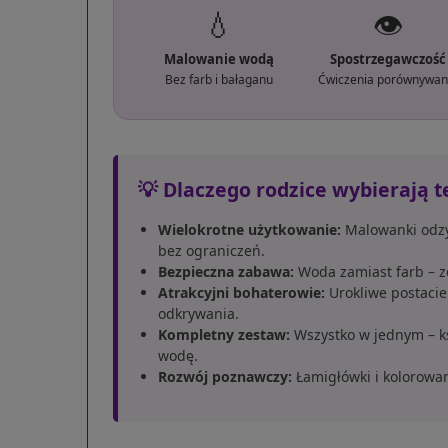
💧
👁️
Malowanie wodą
Spostrzegawczość
Bez farb i bałaganu
Ćwiczenia porównywan
💡 Dlaczego rodzice wybierają 
Wielokrotne użytkowanie:
Malowanki odzys
bez ograniczeń.
Bezpieczna zabawa:
Woda zamiast farb – ze
Atrakcyjni bohaterowie:
Urokliwe postaci
odkrywania.
Kompletny zestaw:
Wszystko w jednym – ks
wodę.
Rozwój poznawczy:
Łamigłówki i kolorowan