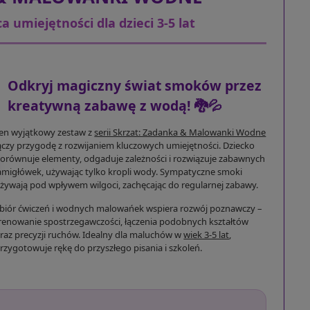
 umiejętności dla dzieci 3-5 lat
Odkryj magiczny świat smoków przez
kreatywną zabawę z wodą! 🐉💦
en wyjątkowy zestaw z
serii Skrzat: Zadanka & Malowanki Wodne
ączy przygodę z rozwijaniem kluczowych umiejętności. Dziecko
orównuje elementy, odgaduje zależności i rozwiązuje zabawnych
amigłówek, używając tylko kropli wody. Sympatyczne smoki
żywają pod wpływem wilgoci, zachęcając do regularnej zabawy.
biór ćwiczeń i wodnych malowańek wspiera rozwój poznawczy –
renowanie spostrzegawczości, łączenia podobnych kształtów
raz precyzji ruchów. Idealny dla maluchów w
wiek 3-5 lat
,
rzygotowuje rękę do przyszłego pisania i szkoleń.