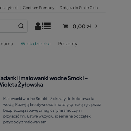
 Instytucji
|
Centrum Pomocy
|
Dołącz do Smile Club
0,00 zł
 mama
Wiek dziecka
Prezenty
Zadanki i malowanki wodne Smoki –
Wioleta Żyłowska
Malowanki wodne Smoki – 3 skrzaty do kolorowania
wodą. Rozwijaj kreatywność i motorykę małej ręki przez
bezpieczną zabawę z magicznymi smoczymi
przyjaciółmi. Łatwe w użyciu, idealne na początek
przygody z malowaniem.