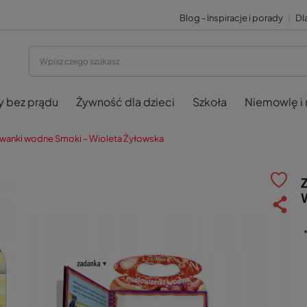
Blog - Inspiracje i porady
|
Dla
y bez prądu
Żywność dla dzieci
Szkoła
Niemowlę i
owanki wodne Smoki – Wioleta Żyłowska