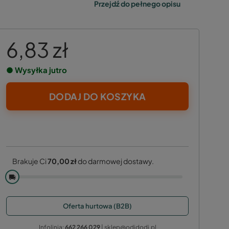
Przejdź do pełnego opisu
6,83 zł
● Wysyłka jutro
DODAJ DO KOSZYKA
Brakuje Ci
70,00 zł
do darmowej dostawy.
🚚
Oferta hurtowa (B2B)
Infolinia:
662 266 029
| sklep@odidodi.pl