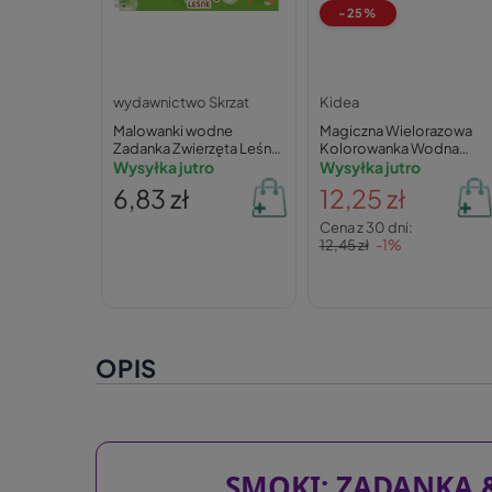
-25%
wydawnictwo Skrzat
Kidea
Malowanki wodne
Magiczna Wielorazowa
Zadanka Zwierzęta Leśne
Kolorowanka Wodna
3+ Skrzat
Wysyłka jutro
MINECRAFT PIXELE 6 Szt
Wysyłka jutro
Pisak Kidea
6,83 zł
12,25 zł
Cena z 30 dni:
12,45 zł
-1%
OPIS
SMOKI: ZADANKA