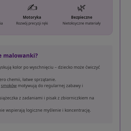
✍️
🌿
Motoryka
Bezpieczne
ia
Rozwój precyzji ręki
Nietoksyczne materiały
te malowanki?
kują kolor po wyschnięciu – dziecko może ćwiczyć
ro chemii, łatwe sprzątanie.
e
smoków
motywują do regularnej zabawy i
iążeczka z zadaniami i pisak z zbiorniczkiem na
ie wspierają logiczne myślenie i koncentrację.