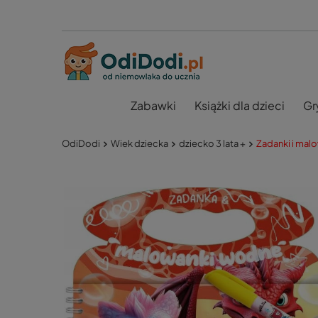
Zabawki
Książki dla dzieci
Gr
OdiDodi
Wiek dziecka
dziecko 3 lata +
Zadanki i mal