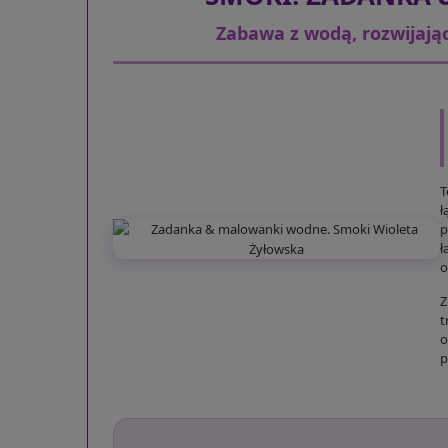
Zabawa z wodą, rozwijająca
T
ł
p
ł
o
Z
t
o
p