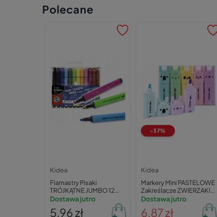
Polecane
-37%
Kidea
Kidea
Flamastry Pisaki
Markery Mini PASTELOWE
TRÓJKĄTNE JUMBO 12
Zakreślacze ZWIERZAKI
Kolorów Kidea
Dostawa jutro
Kidea
Dostawa jutro
5,96 zł
6,87 zł