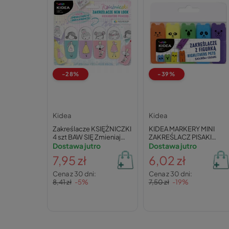
-28%
-39%
Kidea
Kidea
Zakreślacze KSIĘŻNICZKI
KIDEA MARKERY MINI
4 szt BAW SIĘ Zmieniaj
ZAKREŚLACZ PISAKI
Zakrętki Ubieraj
Dostawa jutro
ZWIERZAKI 5K
Dostawa jutro
Księżniczki
7,95 zł
6,02 zł
Cena z 30 dni:
Cena z 30 dni:
8,41 zł
-5%
7,50 zł
-19%