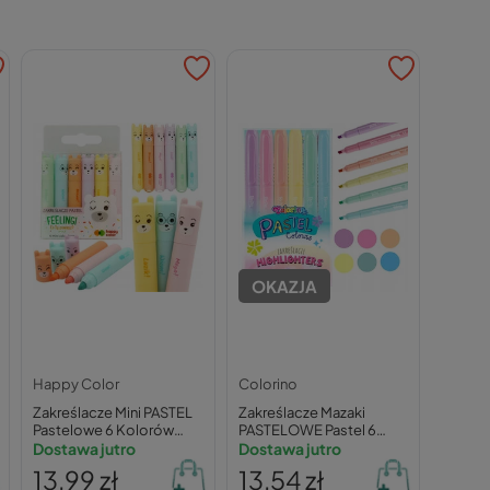
OKAZJA
Happy Color
Colorino
Zakreślacze Mini PASTEL
Zakreślacze Mazaki
Pastelowe 6 Kolorów
PASTELOWE Pastel 6
Happy Color
Dostawa jutro
Kolorów Colorino 84965
Dostawa jutro
13,99 zł
13,54 zł