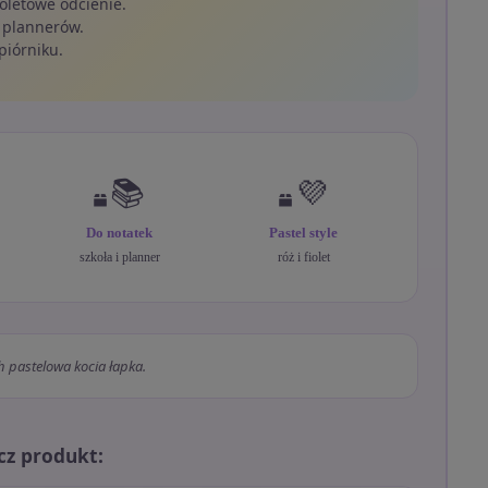
ioletowe odcienie.
 plannerów.
piórniku.
📚
💜
Do notatek
Pastel style
szkoła i planner
róż i fiolet
ch pastelowa kocia łapka.
cz produkt: