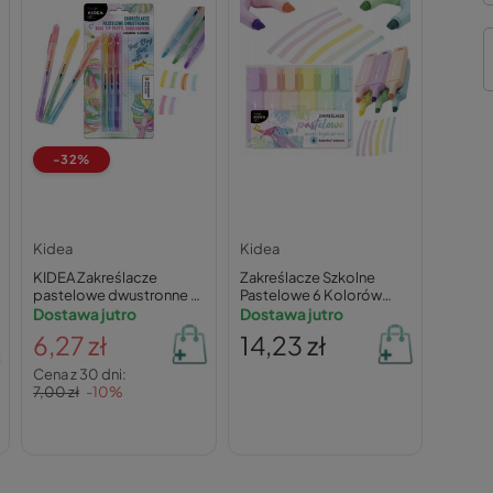
-32%
Kidea
Kidea
KIDEA Zakreślacze
Zakreślacze Szkolne
pastelowe dwustronne 6
Pastelowe 6 Kolorów
kolorów
Dostawa jutro
Kidea ZP6KA
Dostawa jutro
6,27 zł
14,23 zł
Cena z 30 dni:
7,00 zł
-10%