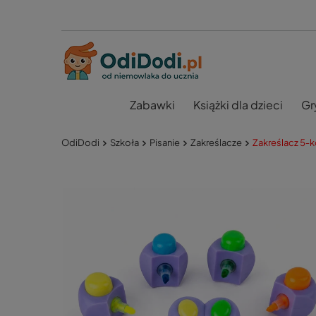
Zabawki
Książki dla dzieci
Gr
OdiDodi
Szkoła
Pisanie
Zakreślacze
Zakreślacz 5‑k