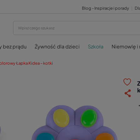
Blog - Inspiracje i porady
|
Dla
y bez prądu
Żywność dla dzieci
Szkoła
Niemowlę i
olorowy Łapka Kidea – kotki