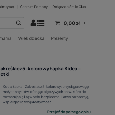
 Instytucji
|
Centrum Pomocy
|
Dołącz do Smile Club
0,00 zł
 mama
Wiek dziecka
Prezenty
Zakreślacz 5‑kolorowy Łapka Kidea –
kotki
Kocia Łapka – Zakreślacz 5‑kolorowy: przyciąga uwagę
małych artystów, oferując pięć żywych barw, które nie
rozmazują się i są w pełni bezpieczne. Łatwo zaznaczają,
wspierając rozwój kreatywności.
Przejdź do pełnego opisu