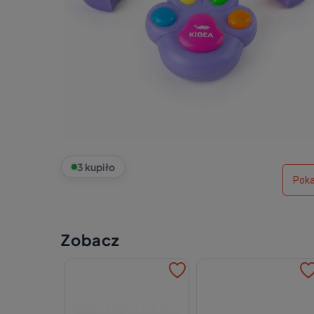
3 kupiło
Poka
Zobacz