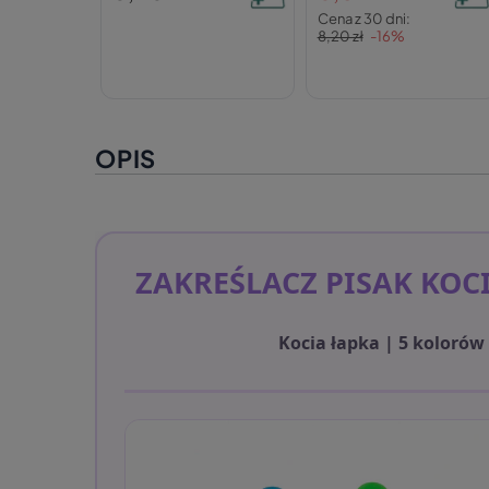
Cena z 30 dni:
8,20 zł
-16%
OPIS
ZAKREŚLACZ PISAK KOC
Kocia łapka | 5 kolorów