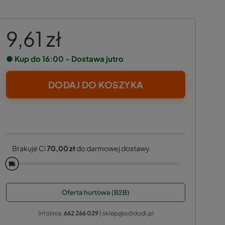
9,61 zł
● Kup do 16:00 - Dostawa jutro
DODAJ DO KOSZYKA
Brakuje Ci
70,00 zł
do darmowej dostawy.
🚚
Oferta hurtowa (B2B)
Infolinia:
662 266 029
| sklep@odidodi.pl