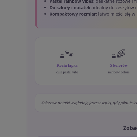
Pastel rainbow vibes:
delikatne różowe i f
Do szkoły i notatek:
idealny do zeszytów i
Kompaktowy rozmiar:
łatwo mieści się w 
🐾
🌈
Kocia łapka
5 kolorów
cute pastel vibe
rainbow colors
Kolorowe notatki wyglądają jeszcze lepiej, gdy pilnuje i
Zoba