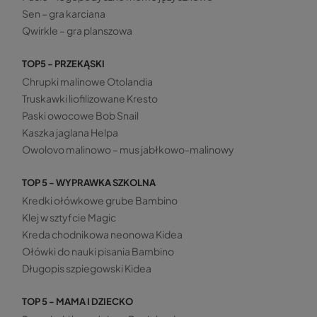
Sen – gra karciana
Qwirkle – gra planszowa
TOP5 - PRZEKĄSKI
Chrupki malinowe Otolandia
Truskawki liofilizowane Kresto
Paski owocowe Bob Snail
Kaszka jaglana Helpa
Owolovo malinowo – mus jabłkowo-malinowy
TOP 5 - WYPRAWKA SZKOLNA
Kredki ołówkowe grube Bambino
Klej w sztyfcie Magic
Kreda chodnikowa neonowa Kidea
Ołówki do nauki pisania Bambino
Długopis szpiegowski Kidea
TOP 5 - MAMA I DZIECKO