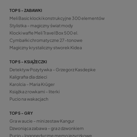
TOP 5 - ZABAWKI
Meli Basic klocki konstrukcyjne 300 elementów
Stylistka – magiczny świat mody
Klocki wafle Meli Travel Box 500 el.
Cymbałki chromatyczne 27-tonowe
Magiczny krystaliczny stworek Kidea
TOP 5 - KSIĄŻECZKI
Detektyw Pozytywka – Grzegorz Kasdepke
Kaligrafia dla dzieci
Karolcia – Maria Krüger
Książka z rowkami – literki
Pucio na wakacjach
TOP 5 - GRY
Gra w aucie – mini zestaw Kangur
Dzwoniąca zabawa – gra z dzwonkiem
Pucio – logopedyczne memo języczkowe