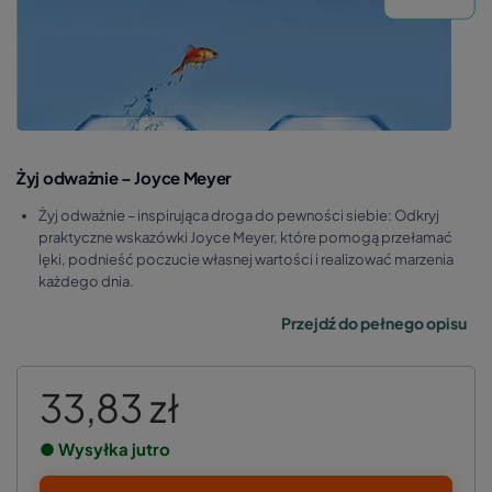
Żyj odważnie – Joyce Meyer
Żyj odważnie – inspirująca droga do pewności siebie: Odkryj
praktyczne wskazówki Joyce Meyer, które pomogą przełamać
lęki, podnieść poczucie własnej wartości i realizować marzenia
każdego dnia.
Przejdź do pełnego opisu
33,83 zł
● Wysyłka jutro