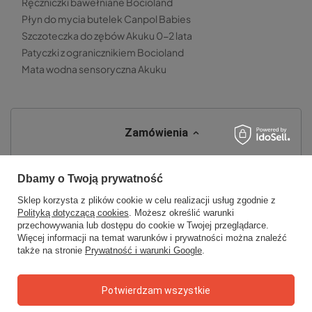
Ręczniczki bawełniane Bocioland
Płyn do mycia butelek Canpol Babies
Szczoteczka do zębów Akuku 0-2 lata
Patyczki z ogranicznikiem Bocioland
Mata wodna sensoryczna Akuku
Zamówienia
Status zamówienia
Dbamy o Twoją prywatność
Śledzenie przesyłki
Sklep korzysta z plików cookie w celu realizacji usług zgodnie z
Chcę zareklamować produkt
Polityką dotyczącą cookies
. Możesz określić warunki
przechowywania lub dostępu do cookie w Twojej przeglądarce.
Chcę zwrócić produkt
Więcej informacji na temat warunków i prywatności można znaleźć
także na stronie
Prywatność i warunki Google
.
Chcę wymienić towar
Kontakt
Potwierdzam wszystkie