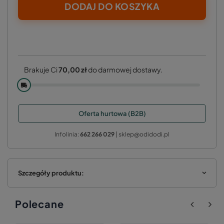
DODAJ DO KOSZYKA
Brakuje Ci
70,00 zł
do darmowej dostawy.
🚚
Oferta hurtowa (B2B)
Infolinia:
662 266 029
| sklep@odidodi.pl
Szczegóły produktu:
Polecane