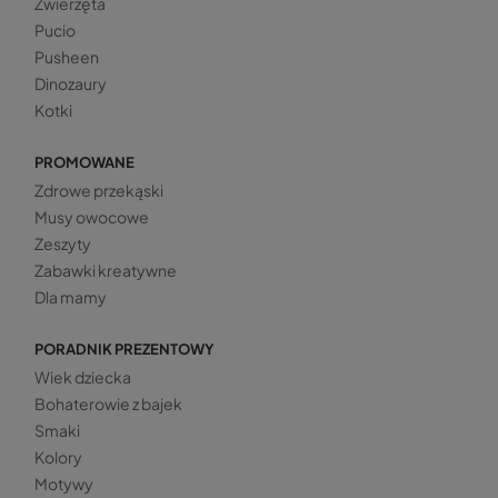
Zwierzęta
Pucio
Pusheen
Dinozaury
Kotki
PROMOWANE
Zdrowe przekąski
Musy owocowe
Zeszyty
Zabawki kreatywne
Dla mamy
PORADNIK PREZENTOWY
Wiek dziecka
Bohaterowie z bajek
Smaki
Kolory
Motywy