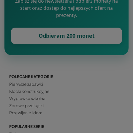
Zapisz się do newslettera i odbierz monety na
start oraz dostęp do najlepszych ofert na
prezenty.
Odbieram 200 monet
POLECANE KATEGORIE
Pierwsze zabawki
Klocki konstrukcyjne
Wyprawka szkolna
Zdrowe przekąski
Przewijanie i dom
POPULARNE SERIE