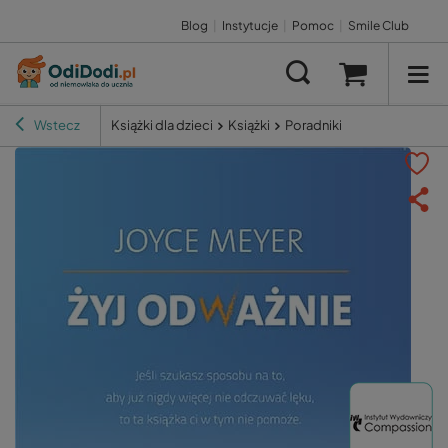
Blog
|
Instytucje
|
Pomoc
|
Smile Club
Wstecz
Książki dla dzieci
Książki
Poradniki