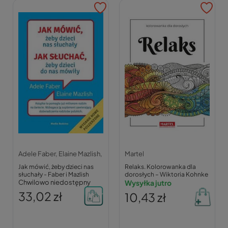
Adele Faber,
Elaine Mazlish,
Martel
Jak mówić, żeby dzieci nas
Relaks. Kolorowanka dla
słuchały - Faber i Mazlish
dorosłych – Wiktoria Kohnke
Chwilowo niedostępny
Wysyłka jutro
33,02 zł
10,43 zł