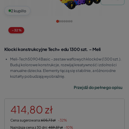
2 kupiło
-32%
Klocki konstrukcyjne Tech+ edu 1300 szt. – Meli
Meli‑Tech 50904 Basic – zestaw waflowych klocków (1300 szt.).
Buduj kolorowe konstrukcje, rozwijaj kreatywność i zdolności
manualne dziecka. Elementy łączą się stabilnie, a różnorodne
kształty pobudzają wyobraźnię.
Przejdź do pełnego opisu
414,80 zł
Cena sugerowana:
605,73 zł
-32%
Najniższa cena z 30 dni:
459,37 zł
-10%