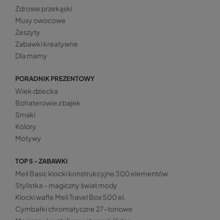
Zdrowe przekąski
Musy owocowe
Zeszyty
Zabawki kreatywne
Dla mamy
PORADNIK PREZENTOWY
Wiek dziecka
Bohaterowie z bajek
Smaki
Kolory
Motywy
TOP 5 - ZABAWKI
Meli Basic klocki konstrukcyjne 300 elementów
Stylistka – magiczny świat mody
Klocki wafle Meli Travel Box 500 el.
Cymbałki chromatyczne 27-tonowe