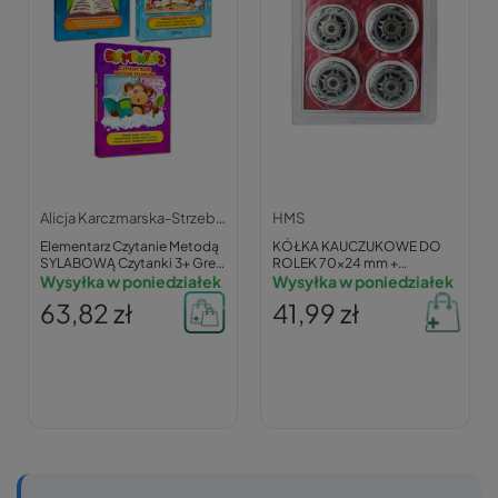
Alicja Karczmarska-Strzebońska,
HMS
Elementarz Czytanie Metodą
KÓŁKA KAUCZUKOWE DO
SYLABOWĄ Czytanki 3+ Greg
ROLEK 70x24 mm +
(BR)
Wysyłka w poniedziałek
ŁOŻYSKA ABEC7
Wysyłka w poniedziałek
63,82 zł
41,99 zł