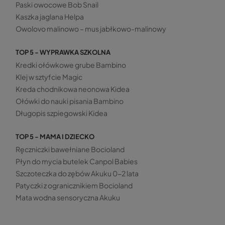
Paski owocowe Bob Snail
Kaszka jaglana Helpa
Owolovo malinowo – mus jabłkowo-malinowy
TOP 5 - WYPRAWKA SZKOLNA
Kredki ołówkowe grube Bambino
Klej w sztyfcie Magic
Kreda chodnikowa neonowa Kidea
Ołówki do nauki pisania Bambino
Długopis szpiegowski Kidea
TOP 5 - MAMA I DZIECKO
Ręczniczki bawełniane Bocioland
Płyn do mycia butelek Canpol Babies
Szczoteczka do zębów Akuku 0-2 lata
Patyczki z ogranicznikiem Bocioland
Mata wodna sensoryczna Akuku