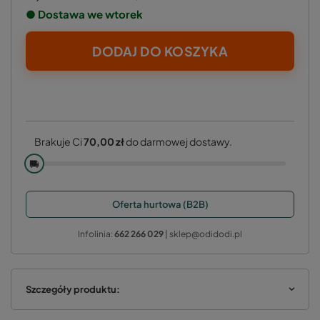
● Dostawa we wtorek
DODAJ DO KOSZYKA
Brakuje Ci
70,00 zł
do darmowej dostawy.
🚚
Oferta hurtowa (B2B)
Infolinia:
662 266 029
| sklep@odidodi.pl
Szczegóły produktu: