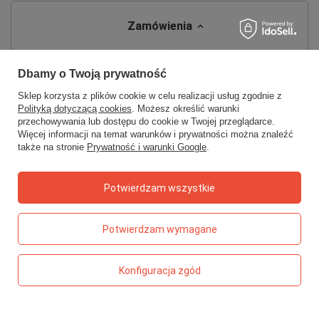
Zamówienia
Status zamówienia
Dbamy o Twoją prywatność
Śledzenie przesyłki
Sklep korzysta z plików cookie w celu realizacji usług zgodnie z
Chcę zareklamować produkt
Polityką dotyczącą cookies
. Możesz określić warunki
przechowywania lub dostępu do cookie w Twojej przeglądarce.
Chcę zwrócić produkt
Więcej informacji na temat warunków i prywatności można znaleźć
Chcę wymienić towar
także na stronie
Prywatność i warunki Google
.
Kontakt
Potwierdzam wszystkie
Konto
Potwierdzam wymagane
Regulaminy
Konfiguracja zgód