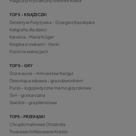
Magiczny krystaliczny stworek Kidea
TOP 5 - KSIĄŻECZKI
Detektyw Pozytywka – Grzegorz Kasdepke
Kaligrafia dla dzieci
Karolcia – Maria Krüger
Książka z rowkami – literki
Pucio na wakacjach
TOP 5 - GRY
Gra w aucie – mini zestaw Kangur
Dzwoniąca zabawa – gra z dzwonkiem
Pucio – logopedyczne memo języczkowe
Sen – gra karciana
Qwirkle – gra planszowa
TOP5 - PRZEKĄSKI
Chrupki malinowe Otolandia
Truskawki liofilizowane Kresto