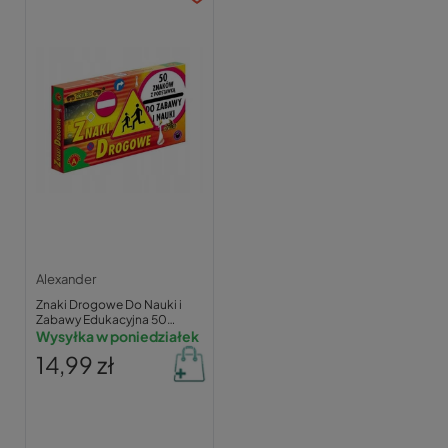
Alexander
Znaki Drogowe Do Nauki i
Zabawy Edukacyjna 50
Znaków 4+ Alexander 0179
Wysyłka w poniedziałek
14,99 zł