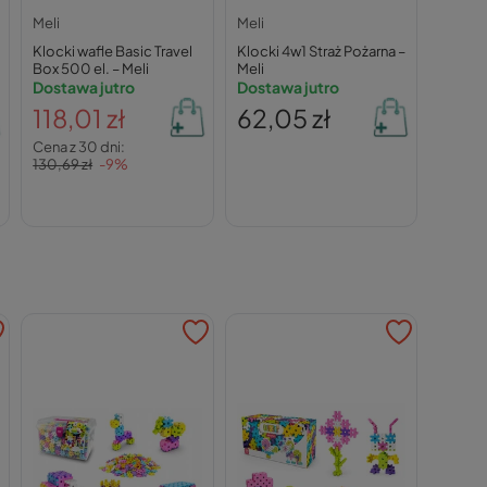
Meli
Meli
Klocki wafle Basic Travel
Klocki 4w1 Straż Pożarna –
Box 500 el. – Meli
Meli
Dostawa jutro
Dostawa jutro
118,01 zł
62,05 zł
Cena z 30 dni:
130,69 zł
-9%