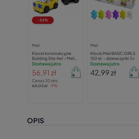
-32%
Meli
Meli
Klocki konstrukcyjne
Klocki Meli BASIC GIRLS
Building Site 4w1 – Meli
150 el. – dziewczynki 3+
117 el. 5+
Dostawa jutro
Dostawa jutro
56,91 zł
42,99 zł
Cena z 30 dni:
63,03 zł
-9%
OPIS