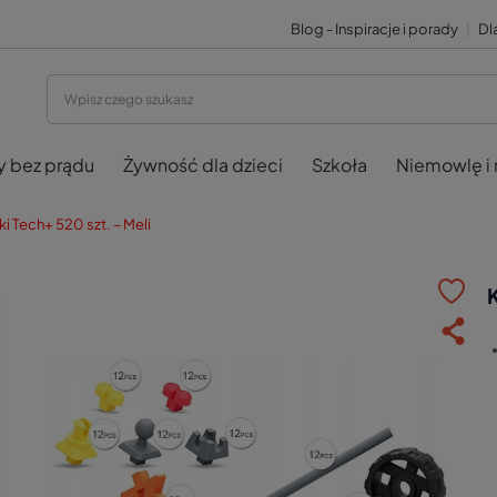
Blog - Inspiracje i porady
|
Dla
y bez prądu
Żywność dla dzieci
Szkoła
Niemowlę i
i Tech+ 520 szt. – Meli
K