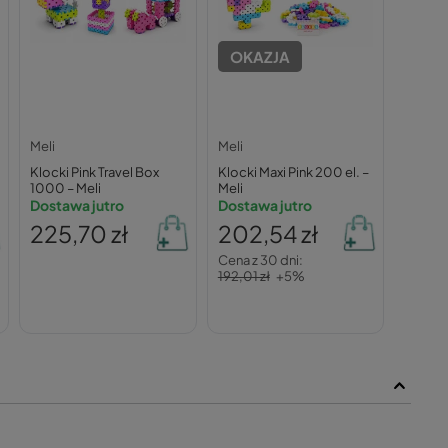
OKAZJA
Meli
Meli
Klocki Pink Travel Box
Klocki Maxi Pink 200 el. –
1000 – Meli
Meli
Dostawa jutro
Dostawa jutro
225,70 zł
202,54 zł
Cena z 30 dni:
192,01 zł
+5%