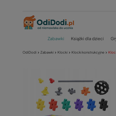
Zabawki
Książki dla dzieci
Gr
OdiDodi
Zabawki
Klocki
Klocki konstrukcyjne
Klock