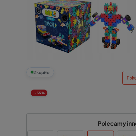
2 kupiło
Poka
-35%
Polecamy inne 