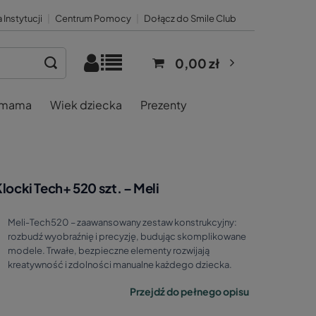
 Instytucji
|
Centrum Pomocy
|
Dołącz do Smile Club
0,00 zł
 mama
Wiek dziecka
Prezenty
locki Tech+ 520 szt. – Meli
Meli‑Tech 520 – zaawansowany zestaw konstrukcyjny:
rozbudź wyobraźnię i precyzję, budując skomplikowane
modele. Trwałe, bezpieczne elementy rozwijają
kreatywność i zdolności manualne każdego dziecka.
Przejdź do pełnego opisu