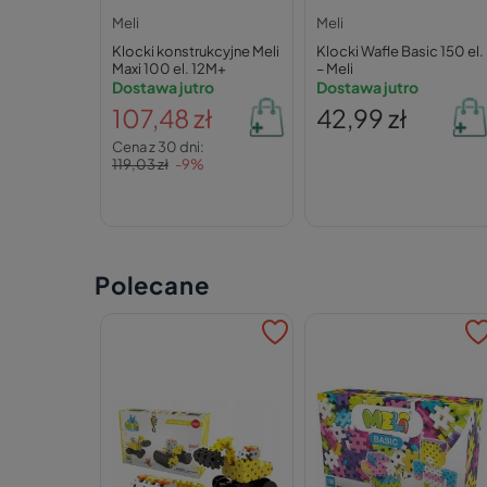
Meli
Meli
Klocki konstrukcyjne Meli
Klocki Wafle Basic 150 el.
Maxi 100 el. 12M+
– Meli
Dostawa jutro
Dostawa jutro
107,48 zł
42,99 zł
Cena z 30 dni:
119,03 zł
-9%
Polecane