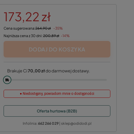
173,22 zł
Cena sugerowana:
264,90 zł
-35%
Najniższa cena z 30 dni:
200,89 zł
-14%
DODAJ DO KOSZYKA
Brakuje Ci
70,00 zł
do darmowej dostawy.
🚚
● Niedostępny, powiadom mnie o dostępności
Oferta hurtowa (B2B)
Infolinia:
662 266 029
| sklep@odidodi.pl