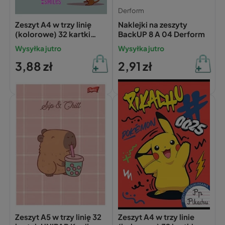
Unipap
Derform
Zeszyt A4 w trzy linię
Naklejki na zeszyty
(kolorowe) 32 kartki
BackUP 8 A 04 Derform
UNIPAP Jamnik
Wysyłka jutro
Wysyłka jutro
3,88 zł
2,91 zł
Unipap
Unipap
Zeszyt A5 w trzy linię 32
Zeszyt A4 w trzy linie