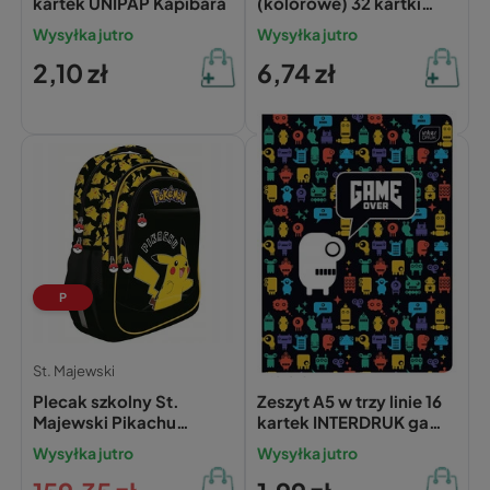
kartek UNIPAP Kapibara
(kolorowe) 32 kartki
UNIPAP POKEMON
Wysyłka jutro
Wysyłka jutro
2,10 zł
6,74 zł
P
St. Majewski
Interdruk
Plecak szkolny St.
Zeszyt A5 w trzy linie 16
Majewski Pikachu
kartek INTERDRUK game
Pokémon 22L
over
Wysyłka jutro
Wysyłka jutro