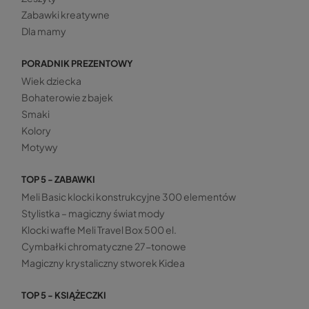
Zabawki kreatywne
Dla mamy
PORADNIK PREZENTOWY
Wiek dziecka
Bohaterowie z bajek
Smaki
Kolory
Motywy
TOP 5 - ZABAWKI
Meli Basic klocki konstrukcyjne 300 elementów
Stylistka – magiczny świat mody
Klocki wafle Meli Travel Box 500 el.
Cymbałki chromatyczne 27-tonowe
Magiczny krystaliczny stworek Kidea
TOP 5 - KSIĄŻECZKI