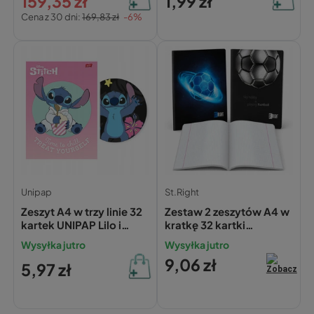
159,35 zł
1,99 zł
Cena z 30 dni:
169,83 zł
-6%
Unipap
St.Right
Zeszyt A4 w trzy linie 32
Zestaw 2 zeszytów A4 w
kartek UNIPAP Lilo i
kratkę 32 kartki
Stich
ST.RIGHT PIŁKA NOŻNA
Wysyłka jutro
Wysyłka jutro
(laminowany, 70g)
9,06 zł
5,97 zł