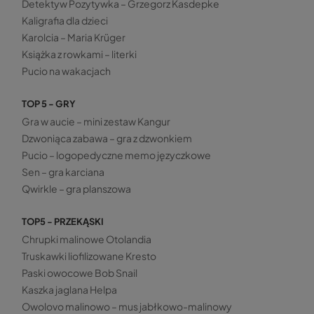
Detektyw Pozytywka – Grzegorz Kasdepke
Kaligrafia dla dzieci
Karolcia – Maria Krüger
Książka z rowkami – literki
Pucio na wakacjach
TOP 5 - GRY
Gra w aucie – mini zestaw Kangur
Dzwoniąca zabawa – gra z dzwonkiem
Pucio – logopedyczne memo języczkowe
Sen – gra karciana
Qwirkle – gra planszowa
TOP5 - PRZEKĄSKI
Chrupki malinowe Otolandia
Truskawki liofilizowane Kresto
Paski owocowe Bob Snail
Kaszka jaglana Helpa
Owolovo malinowo – mus jabłkowo-malinowy