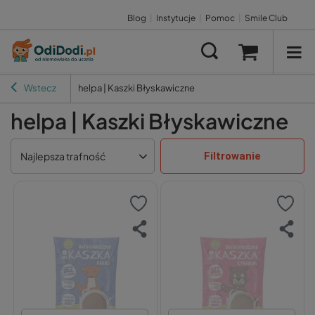
Blog
|
Instytucje
|
Pomoc
|
Smile Club
Wstecz
helpa | Kaszki Błyskawiczne
helpa | Kaszki Błyskawiczne
Filtrowanie
Najlepsza trafność