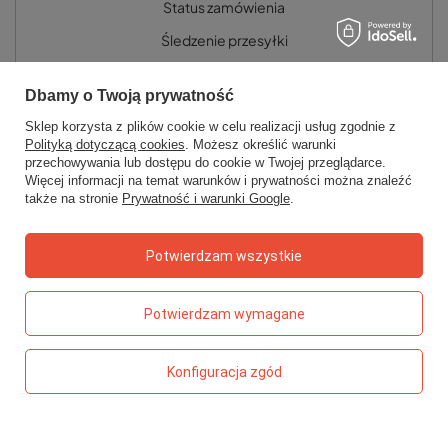
Status zamówienia
Śledzenie przesyłki
Chcę zareklamować produkt
Dbamy o Twoją prywatność
Chcę zwrócić produkt
Sklep korzysta z plików cookie w celu realizacji usług zgodnie z
Chcę wymienić towar
Polityką dotyczącą cookies
. Możesz określić warunki
przechowywania lub dostępu do cookie w Twojej przeglądarce.
Kontakt
Więcej informacji na temat warunków i prywatności można znaleźć
także na stronie
Prywatność i warunki Google
.
Konto
Potwierdzam wszystkie
Regulaminy
Potwierdzam wymagane
Konfiguracja zgód