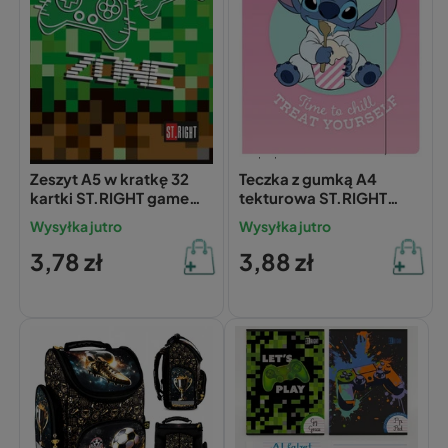
St.Right
Unipap
Zeszyt A5 w kratkę 32
Teczka z gumką A4
kartki ST.RIGHT game
tekturowa ST.RIGHT
zone laminowany
LILO&STITCH 300 g/m2
Wysyłka jutro
Wysyłka jutro
3,78 zł
3,88 zł