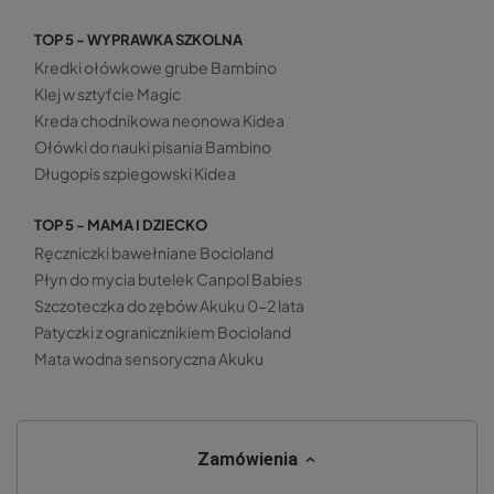
TOP 5 - WYPRAWKA SZKOLNA
Kredki ołówkowe grube Bambino
Klej w sztyfcie Magic
Kreda chodnikowa neonowa Kidea
Ołówki do nauki pisania Bambino
Długopis szpiegowski Kidea
TOP 5 - MAMA I DZIECKO
Ręczniczki bawełniane Bocioland
Płyn do mycia butelek Canpol Babies
Szczoteczka do zębów Akuku 0-2 lata
Patyczki z ogranicznikiem Bocioland
Mata wodna sensoryczna Akuku
Zamówienia