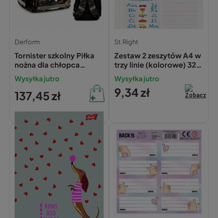
Derform
St.Right
Tornister szkolny Piłka
Zestaw 2 zeszytów A4 w
nożna dla chłopca
trzy linie (kolorowe) 32
ergonomiczny
kartki ST.RIGHT GAME
Wysyłka jutro
Wysyłka jutro
FOOTBALL klasa 1-2
ZONE (70g)
9,34 zł
137,45 zł