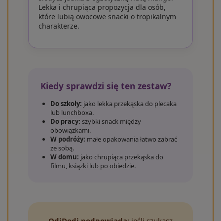
Lekka i chrupiąca propozycja dla osób,
które lubią owocowe snacki o tropikalnym
charakterze.
Kiedy sprawdzi się ten zestaw?
Do szkoły:
jako lekka przekąska do plecaka
lub lunchboxa.
Do pracy:
szybki snack między
obowiązkami.
W podróży:
małe opakowania łatwo zabrać
ze sobą.
W domu:
jako chrupiąca przekąska do
filmu, książki lub po obiedzie.
OdiDodi podpowiada:
jeśli szukasz