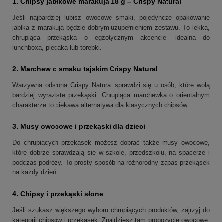
1.
Chipsy jabłkowe marakuja 18 g – Crispy Natural
Jeśli najbardziej lubisz owocowe smaki, pojedyncze opakowanie
jabłka z marakują będzie dobrym uzupełnieniem zestawu. To lekka,
chrupiąca przekąska o egzotycznym akcencie, idealna do
lunchboxa, plecaka lub torebki.
2.
Marchew o smaku tajskim Crispy Natural
Warzywna odsłona Crispy Natural sprawdzi się u osób, które wolą
bardziej wyraziste przekąski. Chrupiąca marchewka o orientalnym
charakterze to ciekawa alternatywa dla klasycznych chipsów.
3.
Musy owocowe i przekąski dla dzieci
Do chrupiących przekąsek możesz dobrać także musy owocowe,
które dobrze sprawdzają się w szkole, przedszkolu, na spacerze i
podczas podróży. To prosty sposób na różnorodny zapas przekąsek
na każdy dzień.
4.
Chipsy i przekąski słone
Jeśli szukasz większego wyboru chrupiących produktów, zajrzyj do
kategorii chipsów i przekąsek. Znajdziesz tam propozycje owocowe,