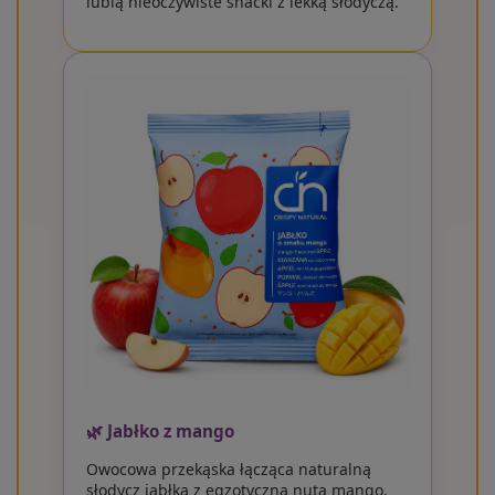
lubią nieoczywiste snacki z lekką słodyczą.
🌿 Jabłko z mango
Owocowa przekąska łącząca naturalną
słodycz jabłka z egzotyczną nutą mango.