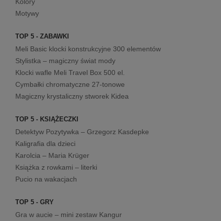
Kolory
Motywy
TOP 5 - ZABAWKI
Meli Basic klocki konstrukcyjne 300 elementów
Stylistka – magiczny świat mody
Klocki wafle Meli Travel Box 500 el.
Cymbałki chromatyczne 27-tonowe
Magiczny krystaliczny stworek Kidea
TOP 5 - KSIĄŻECZKI
Detektyw Pozytywka – Grzegorz Kasdepke
Kaligrafia dla dzieci
Karolcia – Maria Krüger
Książka z rowkami – literki
Pucio na wakacjach
TOP 5 - GRY
Gra w aucie – mini zestaw Kangur