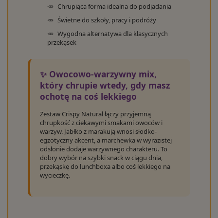
Chrupiąca forma idealna do podjadania
Świetne do szkoły, pracy i podróży
Wygodna alternatywa dla klasycznych
przekąsek
✨ Owocowo-warzywny mix,
który chrupie wtedy, gdy masz
ochotę na coś lekkiego
Zestaw Crispy Natural łączy przyjemną
chrupkość z ciekawymi smakami owoców i
warzyw. Jabłko z marakują wnosi słodko-
egzotyczny akcent, a marchewka w wyrazistej
odsłonie dodaje warzywnego charakteru. To
dobry wybór na szybki snack w ciągu dnia,
przekąskę do lunchboxa albo coś lekkiego na
wycieczkę.