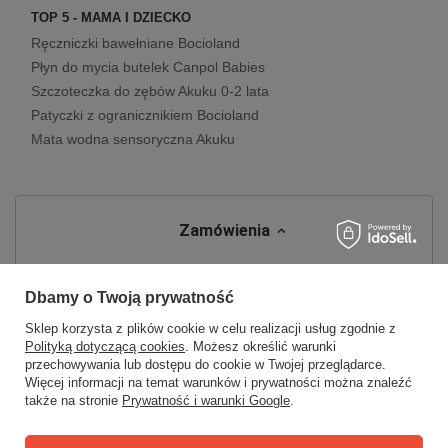
TOP 5 - MAMA I DZIECKO
Ręczniczki bawełniane Bocioland
Płyn do mycia butelek Canpol Babies
Szczoteczka do zębów Akuku 0-2 lata
Patyczki z ogranicznikiem Bocioland
Mata wodna sensoryczna Akuku
Zamówienia
Status zamówienia
Dbamy o Twoją prywatność
Śledzenie przesyłki
Sklep korzysta z plików cookie w celu realizacji usług zgodnie z
Chcę zareklamować produkt
Polityką dotyczącą cookies
. Możesz określić warunki
przechowywania lub dostępu do cookie w Twojej przeglądarce.
Chcę zwrócić produkt
Więcej informacji na temat warunków i prywatności można znaleźć
Chcę wymienić towar
także na stronie
Prywatność i warunki Google
.
Kontakt