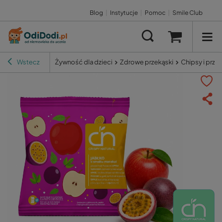
Blog
|
Instytucje
|
Pomoc
|
Smile Club
Wstecz
Żywność dla dzieci
Zdrowe przekąski
Chipsy i prze