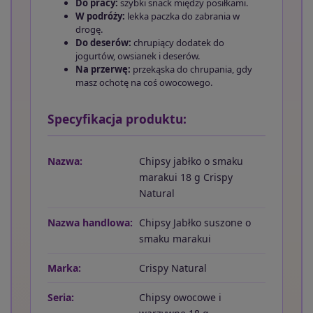
Do pracy:
szybki snack między posiłkami.
W podróży:
lekka paczka do zabrania w
drogę.
Do deserów:
chrupiący dodatek do
jogurtów, owsianek i deserów.
Na przerwę:
przekąska do chrupania, gdy
masz ochotę na coś owocowego.
Specyfikacja produktu:
Nazwa:
Chipsy jabłko o smaku
marakui 18 g Crispy
Natural
Nazwa handlowa:
Chipsy Jabłko suszone o
smaku marakui
Marka:
Crispy Natural
Seria:
Chipsy owocowe i