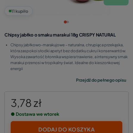
11 kupiło
Chipsy jabłko o smaku marakui 18g CRISPY NATURAL
Chipsy jabłkowo‑marakujowe – naturalna, chrupiąca przekąska,
która zaspokoi słodki apetyt bez dodatku cukru i konserwantów.
Wysoka zawartość błonnika wspiera trawienie, a intensywny smak
marakui przenosi w tropikalny świat. Idealne do kieszonkowej
energii
Przejdź do pełnego opisu
3,78 zł
● Dostawa we wtorek
DODAJ DO KOSZYKA