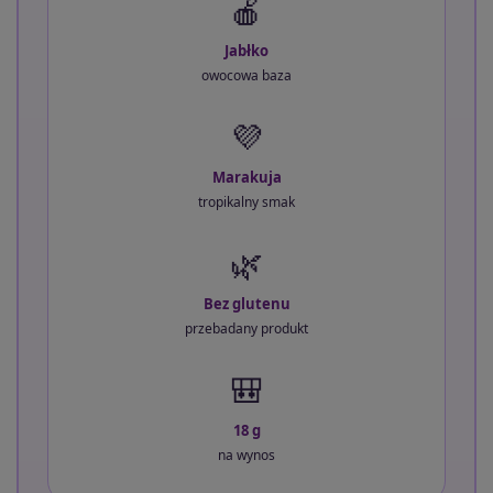
🍎
Jabłko
owocowa baza
💜
Marakuja
tropikalny smak
🌿
Bez glutenu
przebadany produkt
🎒
18 g
na wynos