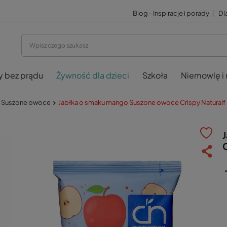
Blog - Inspiracje i porady
|
Dla
y bez prądu
Żywność dla dzieci
Szkoła
Niemowlę i
Suszone owoce
Jabłka o smaku mango Suszone owoce Crispy Naturalf
C