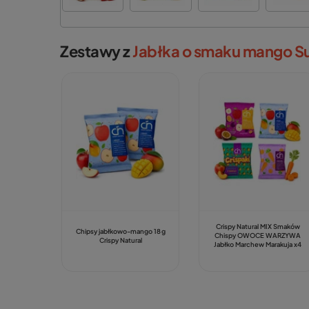
Zestawy z
Jabłka o smaku mango Su
Crispy Natural MIX Smaków
Chipsy jabłkowo‑mango 18 g
Chispy OWOCE WARZYWA
Crispy Natural
Jabłko Marchew Marakuja x4