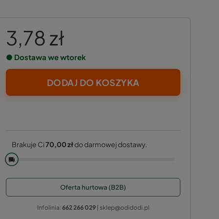
3,78 zł
● Dostawa we wtorek
DODAJ DO KOSZYKA
Brakuje Ci
70,00 zł
do darmowej dostawy.
🚚
Oferta hurtowa (B2B)
Infolinia:
662 266 029
| sklep@odidodi.pl