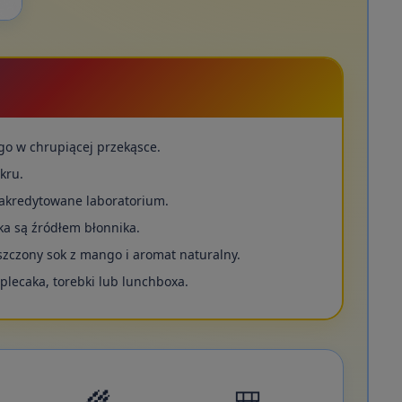
go w chrupiącej przekąsce.
kru.
akredytowane laboratorium.
ka są źródłem błonnika.
szczony sok z mango i aromat naturalny.
lecaka, torebki lub lunchboxa.
🌾
🎒