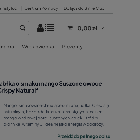
 Instytucji
|
Centrum Pomocy
|
Dołącz do Smile Club
0,00 zł
 mama
Wiek dziecka
Prezenty
Jabłka o smaku mango Suszone owoce
rispy Naturalf
Mango‑smakowane chrupiące suszone jabłka: Ciesz się
naturalnym, bez dodatku cukru, chrupiącym smakiem
mango w zdrowej porcji suszonych jabłek – źródło
błonnika i witaminy C, idealne jako energia w podróży.
Przejdź do pełnego opisu