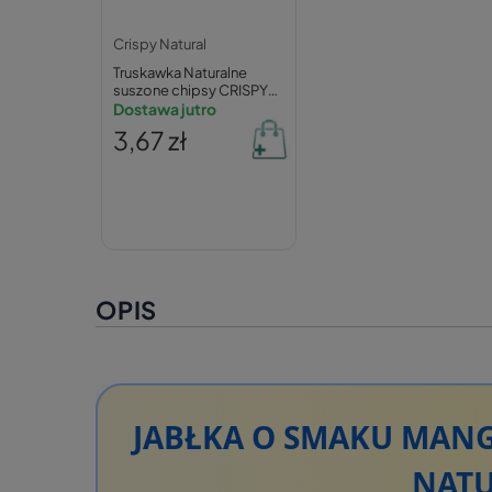
Crispy Natural
Truskawka Naturalne
suszone chipsy CRISPY
NATURAL 10g
Dostawa jutro
3,67 zł
OPIS
JABŁKA O SMAKU MANG
NATU