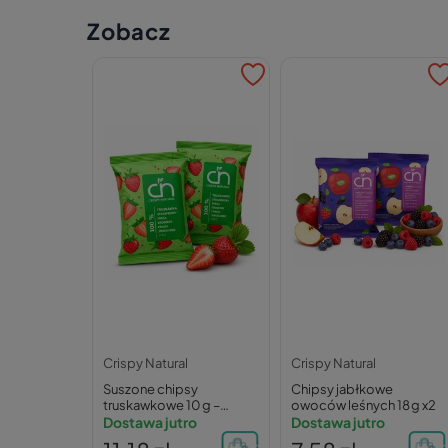
Zobacz
Crispy Natural
Crispy Natural
Suszone chipsy
Chipsy jabłkowe
truskawkowe 10 g –
owoców leśnych 18 g x2
Crispy Natural
Dostawa jutro
Dostawa jutro