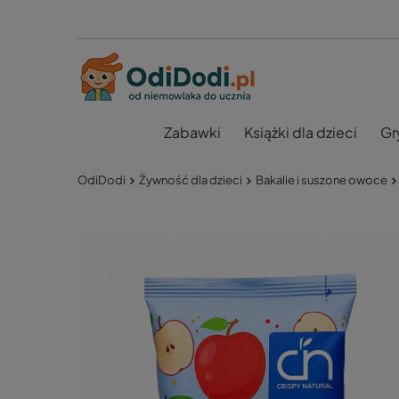
Zabawki
Książki dla dzieci
Gr
OdiDodi
Żywność dla dzieci
Bakalie i suszone owoce