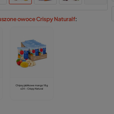
szone owoce Crispy Naturalf
:
Chipsy jabłkowe mango 18 g
x24 – Crispy Natural