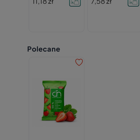
11,18 zł
7,58 zł
Polecane