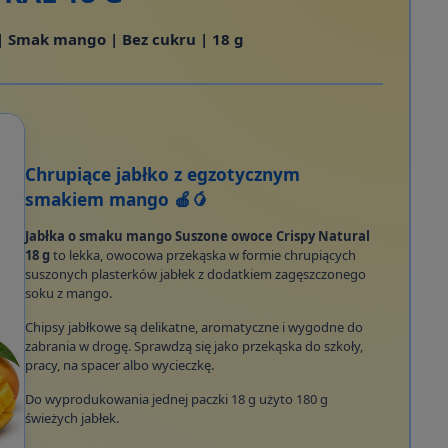
| Smak mango | Bez cukru | 18 g
Chrupiące jabłko z egzotycznym
smakiem mango 🍎🥭
Jabłka o smaku mango Suszone owoce Crispy Natural
18 g
to lekka, owocowa przekąska w formie chrupiących
suszonych plasterków jabłek z dodatkiem zagęszczonego
soku z mango.
Chipsy jabłkowe są delikatne, aromatyczne i wygodne do
zabrania w drogę. Sprawdzą się jako przekąska do szkoły,
pracy, na spacer albo wycieczkę.
Do wyprodukowania jednej paczki 18 g użyto 180 g
świeżych jabłek.