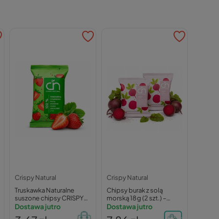
Crispy Natural
Crispy Natural
Truskawka Naturalne
Chipsy burak z solą
suszone chipsy CRISPY
morską 18 g (2 szt.) –
NATURAL 10g
Dostawa jutro
Crispy Natural
Dostawa jutro